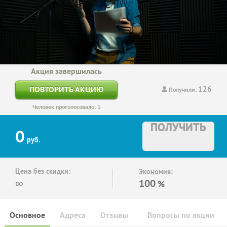
Акция завершилась
126
ПОВТОРИТЬ АКЦИЮ
Получили:
Человек проголосовало: 1
ПОЛУЧИТЬ
0
руб.
Цена без скидки:
Экономия:
∞
100
%
Основное
Адреса
Отзывы
Вопросы по акции