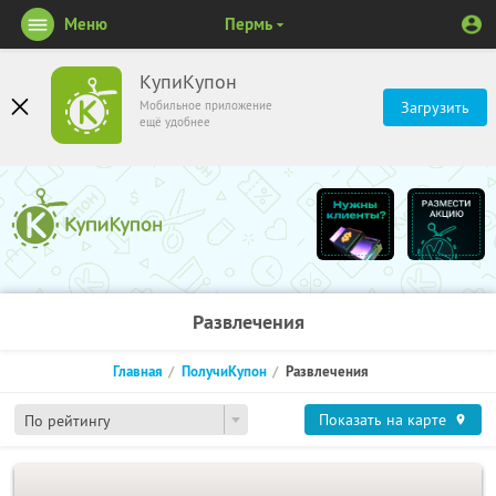
Меню
Пермь
КупиКупон
Мобильное приложение
Загрузить
ещё удобнее
Развлечения
Главная
ПолучиКупон
Развлечения
Показать на карте
По рейтингу