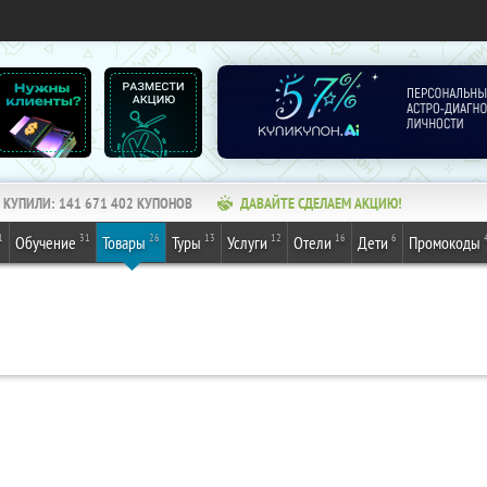
КУПИЛИ:
141 671 402
КУПОНОВ
ДАВАЙТЕ СДЕЛАЕМ АКЦИЮ!
1
31
26
13
12
16
6
Обучение
Товары
Туры
Услуги
Отели
Дети
Промокоды