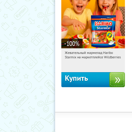
-100
%
Жевательный мармелад Haribo
09:20:46
Получили:
613
Starmix на маркетплейсе Wildberries
Россия
Купить