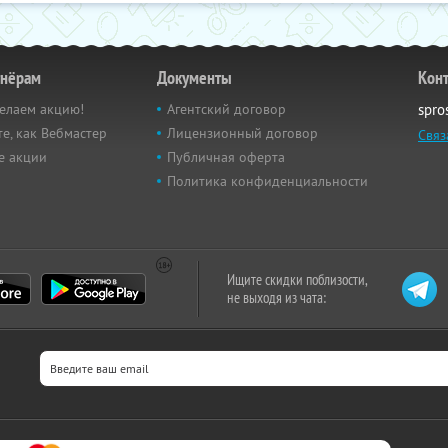
тнёрам
Документы
Кон
елаем акцию!
Агентский договор
spro
е, как Вебмастер
Лицензионный договор
Связ
е акции
Публичная оферта
Политика конфиденциальности
Ищите скидки поблизости,
не выходя из чата: