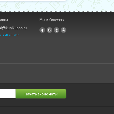
такты
Мы в Соцсетях
si@kupikupon.ru
аться с нами