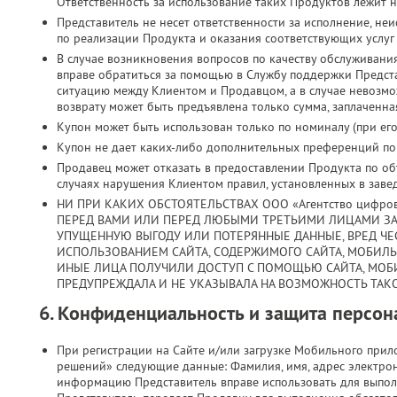
Ответственность за использование таких Продуктов лежит н
Представитель не несет ответственности за исполнение, н
по реализации Продукта и оказания соответствующих услуг
В случае возникновения вопросов по качеству обслуживани
вправе обратиться за помощью в Службу поддержки Предст
ситуацию между Клиентом и Продавцом, а в случае невозмо
возврату может быть предъявлена только сумма, заплаченная
Купон может быть использован только по номиналу (при его 
Купон не дает каких-либо дополнительных преференций по з
Продавец может отказать в предоставлении Продукта по объ
случаях нарушения Клиентом правил, установленных в заве
НИ ПРИ КАКИХ ОБСТОЯТЕЛЬСТВАХ ООО «Агентство цифро
ПЕРЕД ВАМИ ИЛИ ПЕРЕД ЛЮБЫМИ ТРЕТЬИМИ ЛИЦАМИ ЗА
УПУЩЕННУЮ ВЫГОДУ ИЛИ ПОТЕРЯННЫЕ ДАННЫЕ, ВРЕД ЧЕС
ИСПОЛЬЗОВАНИЕМ САЙТА, СОДЕРЖИМОГО САЙТА, МОБИЛ
ИНЫЕ ЛИЦА ПОЛУЧИЛИ ДОСТУП С ПОМОЩЬЮ САЙТА, МОБ
ПРЕДУПРЕЖДАЛА И НЕ УКАЗЫВАЛА НА ВОЗМОЖНОСТЬ ТАКО
6. Конфиденциальность и защита персо
При регистрации на Сайте и/или загрузке Мобильного при
решений» следующие данные: Фамилия, имя, адрес электрон
информацию Представитель вправе использовать для выпол