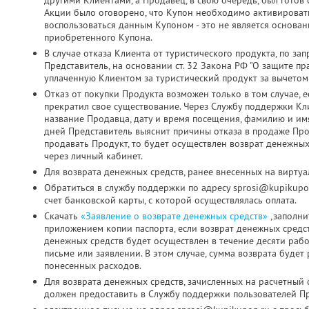
другими Клиентами, а Продавец, в свою очередь, был готов о
Акции было оговорено, что Купон необходимо активировать д
воспользоваться данным Купоном - это не является основа
приобретенного Купона.
В случае отказа Клиента от туристического продукта, по з
Представитель, на основании ст. 32 Закона РФ "О защите пр
уплаченную Клиентом за туристический продукт за вычетом
Отказ от покупки Продукта возможен только в том случае, 
прекратил свое существование. Через Службу поддержки Кл
название Продавца, дату и время посещения, фамилию и имя
дней Представитель выяснит причины отказа в продаже Про
продавать Продукт, то будет осуществлен возврат денежных
через личный кабинет.
Для возврата денежных средств, ранее внесенных на виртуа
Обратиться в службу поддержки по адресу sprosi@kupikupo
счет банковской карты, с которой осуществлялась оплата.
Скачать
«Заявление о возврате денежных средств»
,заполни
приложением копии паспорта, если возврат денежных средс
денежных средств будет осуществлен в течение десяти раб
письме или заявлении. В этом случае, сумма возврата будет
понесенных расходов.
Для возврата денежных средств, зачисленных на расчетный 
должен предоставить в Службу поддержки пользователей Пр