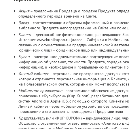
Акция
– предложение Продавца о продаже Продукта определ
определенного периода времени на Сайте.
Заказ
– соответствующим образом оформленный и размещен
выбранного Продукта непосредственно на Сайте или помо
Клиент
– дееспособное физическое лицо, размещающее Зака
Интернет www.kupikupon.ru (далее – Сайт) или в Мобильно
связанных с осуществлением предпринимательской деятельно
юридических лиц» - юридическое лицо или индивидуальный
Купон
– электронное документальное подтверждение оплат
информацию об условиях, стоимости Продукта, порядке оказ
информации), и необходимое к предъявлению Клиентом Пр
Личный кабинет
– персональное пространство, доступ к ко
котором отражается персональная информация о Клиенте, и
на Пользовательском счете, которыми он может воспользов
Мобильное приложение
- программное обеспечение, досту
приложения «КупиКупон» (KupiKupon), разработанного дл
систем Android и Apple iOS, с помощью которого Клиенты м
Личный кабинет через мобильное устройство без посещения
приложение и его элементы принадлежат Представителю
Представитель
(или «KUPIKUPON») – юридическое лицо, учр
Общество с ограниченной ответственностью «Агентство ц
www.kupikupon.ru и Мобильной приложением «КупиКупон»