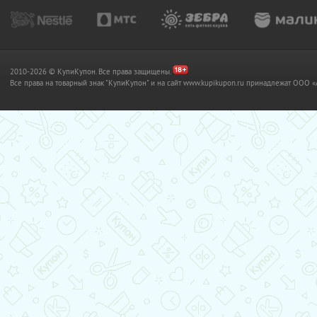
2010-2026 © КупиКупон. Все права защищены.
Все права на товарный знак "КупиКупон" и на сайт www.kupikupon.ru принадлежат OO