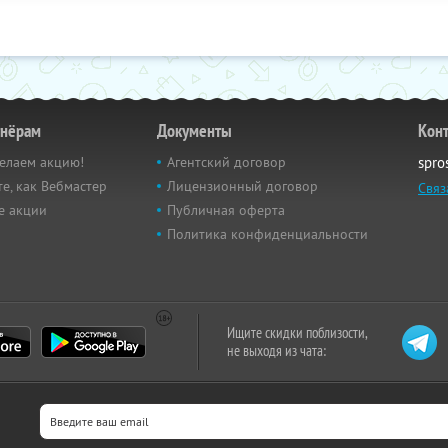
тнёрам
Документы
Кон
елаем акцию!
Агентский договор
spro
е, как Вебмастер
Лицензионный договор
Связ
е акции
Публичная оферта
Политика конфиденциальности
Ищите скидки поблизости,
не выходя из чата: