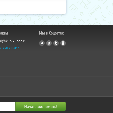
такты
Мы в Соцсетях
si@kupikupon.ru
аться с нами