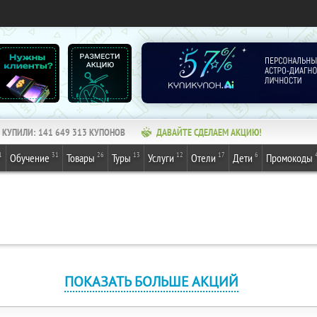
КУПИЛИ:
141 649 314
КУПОНОВ
ДАВАЙТЕ СДЕЛАЕМ АКЦИЮ!
1
31
26
13
12
17
6
Обучение
Товары
Туры
Услуги
Отели
Дети
Промокоды
ПОКАЗАТЬ БОЛЬШЕ АКЦИЙ