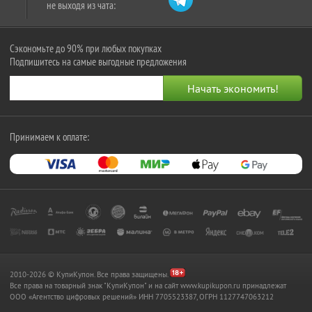
не выходя из чата:
Сэкономьте до 90% при любых покупках
Подпишитесь на самые выгодные предложения
Принимаем к оплате:
2010-2026 © КупиКупон. Все права защищены.
Все права на товарный знак "КупиКупон" и на сайт www.kupikupon.ru принадлежат
OOO «Агентство цифровых решений» ИНН 7705523387, ОГРН 1127747063212