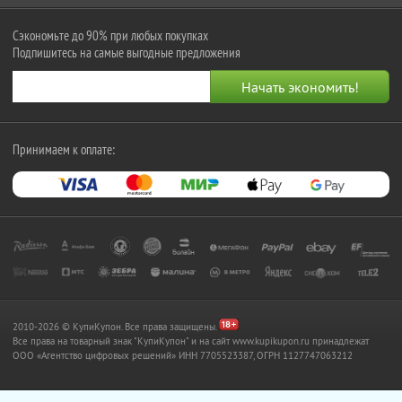
Сэкономьте до 90% при любых покупках
Подпишитесь на самые выгодные предложения
Принимаем к оплате:
2010-2026 © КупиКупон. Все права защищены.
Все права на товарный знак "КупиКупон" и на сайт www.kupikupon.ru принадлежат
OOO «Агентство цифровых решений» ИНН 7705523387, ОГРН 1127747063212