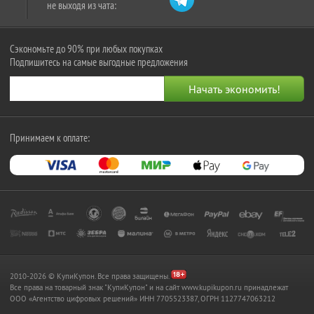
не выходя из чата:
Сэкономьте до 90% при любых покупках
Подпишитесь на самые выгодные предложения
Принимаем к оплате:
2010-2026 © КупиКупон. Все права защищены.
Все права на товарный знак "КупиКупон" и на сайт www.kupikupon.ru принадлежат
OOO «Агентство цифровых решений» ИНН 7705523387, ОГРН 1127747063212