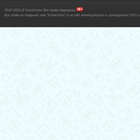
2010-2026 © КупиКупон. Все права защищены.
Все права на товарный знак "КупиКупон" и на сайт www.kupikupon.ru принадлежат OO