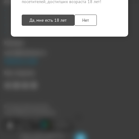
Документы
посетителей, достигших возраста 18 лет!
Агентский договор
Лицензионный договор
Да, мне есть 18 лет
Нет
Публичная оферта
Политика конфиденциальности
Контакты
sprosi@kupikupon.ru
Связаться с нами
Мы в Соцсетях
Все наши купоны доступны
через Мобильное Приложение:
Ищите скидки поблизости,