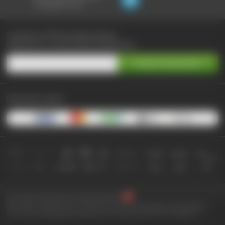
не выходя из чата:
Сэкономьте до 90% при любых покупках
Подпишитесь на самые выгодные предложения
Принимаем к оплате:
2010-2026 © КупиКупон. Все права защищены.
Все права на товарный знак "КупиКупон" и на сайт www.kupikupon.ru принадлежат
OOO «Агентство цифровых решений» ИНН 7705523387, ОГРН 1127747063212