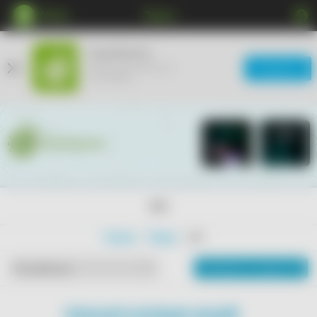
Меню
Пермь
КупиКупон
Мобильное приложение
Загрузить
ещё удобнее
18+
Главная
Товары
18+
Показать на карте
По рейтингу
ПОКАЗАТЬ БОЛЬШЕ АКЦИЙ