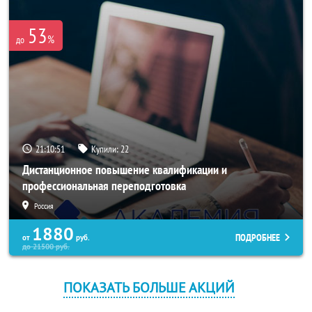
53
%
до
21:10:50
Купили:
22
Дистанционное повышение квалификации и
профессиональная переподготовка
Россия
1880
ПОДРОБНЕЕ
от
руб.
до
21500
руб.
ПОКАЗАТЬ БОЛЬШЕ АКЦИЙ