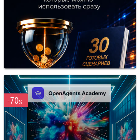
-70
%