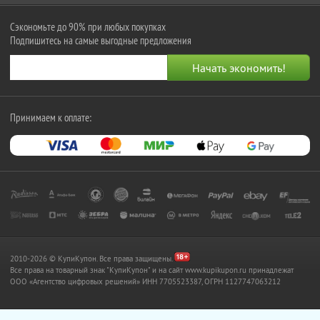
Сэкономьте до 90% при любых покупках
Подпишитесь на самые выгодные предложения
Принимаем к оплате:
2010-2026 © КупиКупон. Все права защищены.
Все права на товарный знак "КупиКупон" и на сайт www.kupikupon.ru принадлежат
OOO «Агентство цифровых решений» ИНН 7705523387, ОГРН 1127747063212