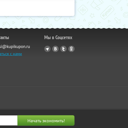
такты
Мы в Соцсетях
si@kupikupon.ru
аться с нами