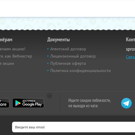
тнёрам
Документы
Кон
елаем акцию!
Агентский договор
spro
е, как Вебмастер
Лицензионный договор
Связ
е акции
Публичная оферта
Политика конфиденциальности
Ищите скидки поблизости,
не выходя из чата: