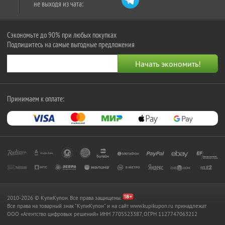
не выходя из чата:
Сэкономьте до 90% при любых покупках
Подпишитесь на самые выгодные предложения
Принимаем к оплате:
2010-2026 © КупиКупон. Все права защищены.
Все права на товарный знак "КупиКупон" и на сайт www.kupikupon.ru принадлежат
OOO «Агентство цифровых решений» ИНН 7705523387, ОГРН 1127747063212