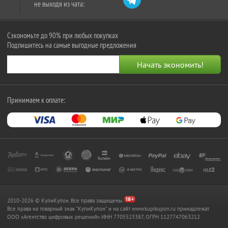
не выходя из чата:
Сэкономьте до 90% при любых покупках
Подпишитесь на самые выгодные предложения
Принимаем к оплате:
2010-2026 © КупиКупон. Все права защищены.
Все права на товарный знак "КупиКупон" и на сайт www.kupikupon.ru принадлежат
OOO «Агентство цифровых решений» ИНН 7705523387, ОГРН 1127747063212