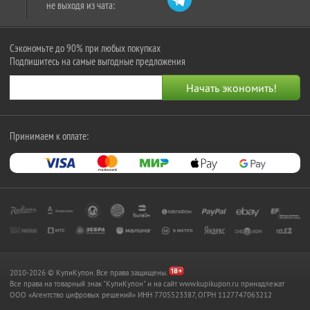
не выходя из чата:
Сэкономьте до 90% при любых покупках
Подпишитесь на самые выгодные предложения
Принимаем к оплате:
2010-2026 © КупиКупон. Все права защищены.
Все права на товарный знак "КупиКупон" и на сайт www.kupikupon.ru принадлежат
OOO «Агентство цифровых решений» ИНН 7705523387, ОГРН 1127747063212