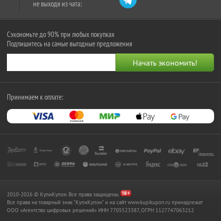
не выходя из чата:
Сэкономьте до 90% при любых покупках
Подпишитесь на самые выгодные предложения
Принимаем к оплате:
2010-2026 © КупиКупон. Все права защищены.
Все права на товарный знак "КупиКупон" и на сайт www.kupikupon.ru принадлежат
OOO «Агентство цифровых решений» ИНН 7705523387, ОГРН 1127747063212