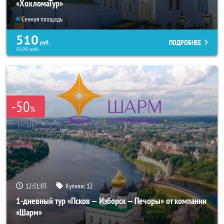
«ХохломаТур»
Сенная площадь
510
ПОДРОБНЕЕ
руб.
5190
руб.
-50
%
12:51:03
Купили:
12
1-дневный тур «Псков — Изборск — Печоры» от компании
«Шарм»