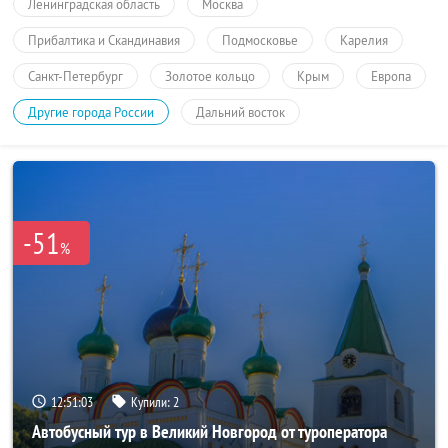
Ленинградская область
Москва
Прибалтика и Скандинавия
Подмосковье
Карелия
Санкт-Петербург
Золотое кольцо
Крым
Европа
Другие города России
Дальний восток
-51
%
12:51:03
Купили:
2
Автобусный тур в Великий Новгород от туроператора