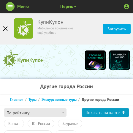
Меню
Пермь
КупиКупон
Мобильное приложение
Загрузить
ещё удобнее
Другие города России
Главная
Туры
Экскурсионные туры
Другие города России
Показать на карте
По рейтингу
Кавказ
Юг России
Зауралье