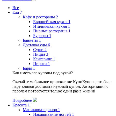
Все
Еда
7
Кафе и рестораны
2
Европейская кухня
1
Итальянская кухня
1
Пивные рестораны
1
Бургеры
1
Банкеты
1
Доставка еды
6
Суши
2
Пицца
3
Кейтеринг
1
Пироги
1
Бары
1
Как иметь все купоны под рукой?
Скачайте мобильное приложение КупиКупона, чтобы в
пару кликов доставать нужный купон. Авторизация с
паролем потребуется только один раз в жизни!
Подробнее
Красота
1
Маникюр/педикюр
1
Наращивание ногтей
1