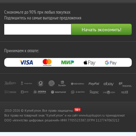
Сэкономьте до 90% при любых покупках
Подпишитесь на самые выгодные предложения
Принимаем к оплате:
2010-2026 © КупиКупон. Все права защищены.
Все права на товарный знак "КупиКупон" и на сайт www.kupikupon.ru принадлежат
OOO «Агентство цифровых решений» ИНН 7705523387, ОГРН 1127747063212