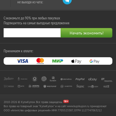
не выходя из чата:
Сэкономьте до 90% при любых покупках
Подпишитесь на самые выгодные предложения
Принимаем к оплате:
2010-2026 © КупиКупон. Все права защищены.
Все права на товарный знак "КупиКупон" и на сайт www.kupikupon.ru принадлежат
OOO «Агентство цифровых решений» ИНН 7705523387, ОГРН 1127747063212