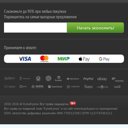
Сэкономьте до 90% при любых покупках
Подпишитесь на самые выгодные предложения
Принимаем к оплате:
2010-2026 © КупиКупон. Все права защищены.
Все права на товарный знак "КупиКупон" и на сайт www.kupikupon.ru принадлежат
OOO «Агентство цифровых решений» ИНН 7705523387, ОГРН 1127747063212