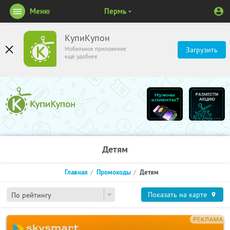
Меню
Пермь
КупиКупон
Мобильное приложение
Загрузить
ещё удобнее
Детям
Главная
Промокоды
Детям
Показать на карте
По рейтингу