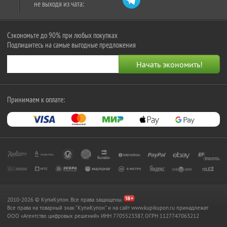
не выходя из чата:
Сэкономьте до 90% при любых покупках
Подпишитесь на самые выгодные предложения
Принимаем к оплате:
2010-2026 © КупиКупон. Все права защищены.
Все права на товарный знак "КупиКупон" и на сайт www.kupikupon.ru принадлежат
OOO «Агентство цифровых решений» ИНН 7705523387, ОГРН 1127747063212