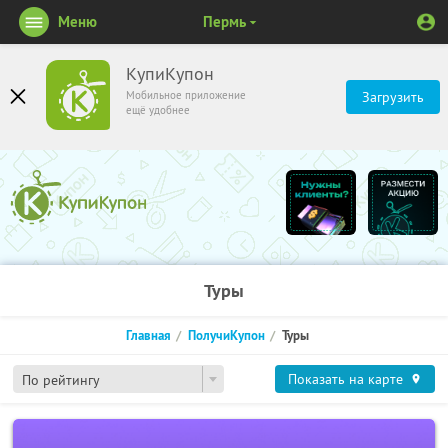
Меню
Пермь
КупиКупон
Мобильное приложение
Загрузить
ещё удобнее
Туры
Главная
ПолучиКупон
Туры
Показать на карте
По рейтингу