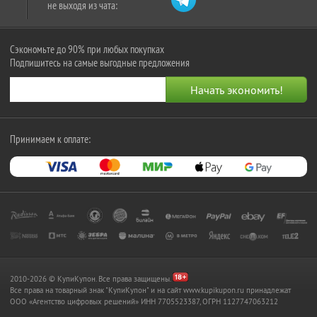
не выходя из чата:
Сэкономьте до 90% при любых покупках
Подпишитесь на самые выгодные предложения
Принимаем к оплате:
2010-2026 © КупиКупон. Все права защищены.
Все права на товарный знак "КупиКупон" и на сайт www.kupikupon.ru принадлежат
OOO «Агентство цифровых решений» ИНН 7705523387, ОГРН 1127747063212