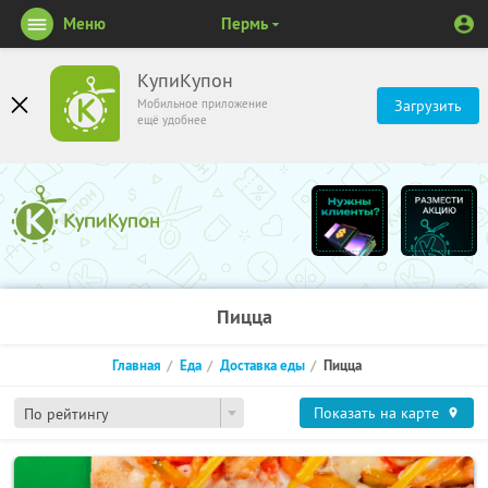
Меню
Пермь
КупиКупон
Мобильное приложение
Загрузить
ещё удобнее
Пицца
Главная
Еда
Доставка еды
Пицца
Показать на карте
По рейтингу