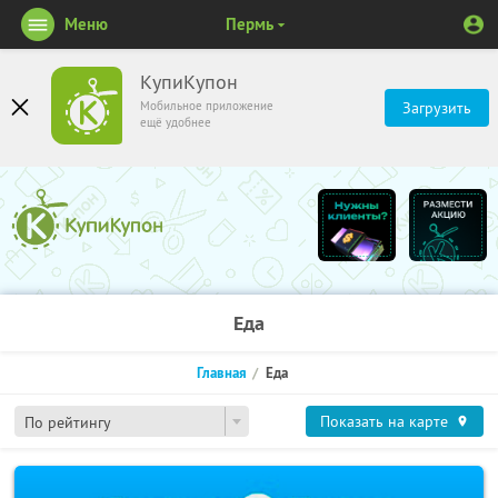
Меню
Пермь
КупиКупон
Мобильное приложение
Загрузить
ещё удобнее
Еда
Главная
Еда
Показать на карте
По рейтингу