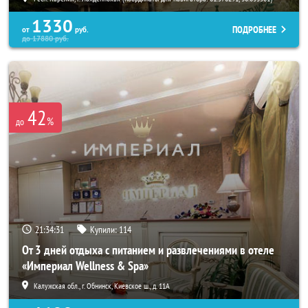
1330
ПОДРОБНЕЕ
от
руб.
до
17880
руб.
42
%
до
21:34:30
Купили:
114
От 3 дней отдыха с питанием и развлечениями в отеле
«Империал Wellness & Spa»
Калужская обл., г. Обнинск, Киевское ш., д. 11А