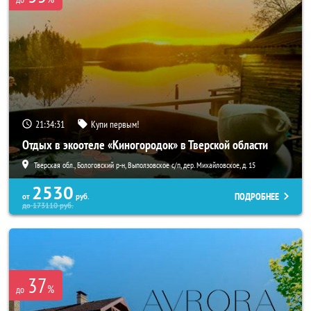
21:34:30
Купи первым!
Отдых в экоотеле «Киногородок» в Тверской области
Тверская обл., Бологовский р-н, Выползовское с/п, дер. Михайловское, д. 15
2530
ПОДРОБНЕЕ
от
руб.
до
173110
руб.
37
%
до