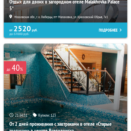
Отдых для двоих в загородном отеле Malakhovka Palace
5*
Московская обл., г. о. Люберцы, пгт Малаховка, ул. Красковский Обрыв, 7к1
2520
ПОДРОБНЕЕ
от
руб.
до
57000
руб.
40
%
до
21:34:30
Купили:
123
От 2 дней проживания с завтраками в отеле «Старые
традиции» в центре Всеволожска