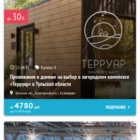
30
%
до
21:34:30
Купили:
8
Проживание в домике на выбор в загородном комплексе
«Терруар» в Тульской области
Тульская обл., Ясногорский р-н, с. Кузмищево
4780
ПОДРОБНЕЕ
от
руб.
до
57400
руб.