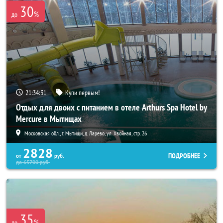
30
%
до
21:34:30
Купи первым!
Отдых для двоих с питанием в отеле Arthurs Spa Hotel by
Mercure в Мытищах
Московская обл., г. Мытищи, д. Ларево, ул. Хвойная, стр. 26
2828
ПОДРОБНЕЕ
от
руб.
до
65700
руб.
35
%
до