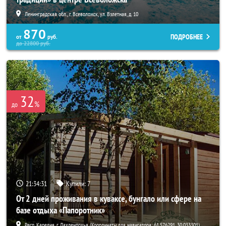
Ленинградская обл., г. Всеволожск, ул. Взлетная, д. 10
870
ПОДРОБНЕЕ
от
руб.
до
22800
руб.
32
%
до
21:34:30
Купили:
7
От 2 дней проживания в куваксе, бунгало или сфере на
базе отдыха «Папоротник»
Респ. Карелия, г. Лахденпохья (Координаты для навигатора: 61.576291, 30.033301)