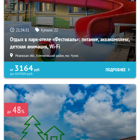
21:34:30
Купили:
22
Отдых в парк-отеле «Фестиваль»: питание, аквакомплекс,
детская анимация, Wi-Fi
Рязанская обл., Клепиковский район, пос. Чулис
3164
ПОДРОБНЕЕ
от
руб.
до
107880
руб.
48
%
до