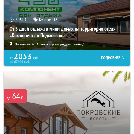
21:34:30
Купили:
116
От 3 дней отдыха в мини-домах на территории отеля
«Компонент» в Подмосковье
Московская обл., Солнечногорский р-н, д. Колтышево, 1
2053
ПОДРОБНЕЕ
от
руб.
до
67400
руб.
64
%
до