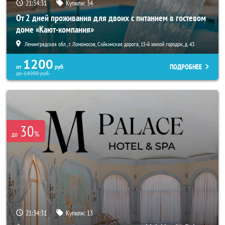
21:34:30
Купили:
34
От 2 дней проживания для двоих с питанием в гостевом
доме «Кают-компания»
Ленинградская обл., г. Ломоносов, Сойкинская дорога, 15-й жилой городок, д. 43
1200
ПОДРОБНЕЕ
от
руб.
до
14900
руб.
30
%
до
21:34:30
Купили:
13