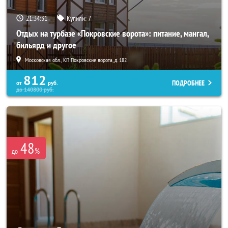
21:34:30
Купили:
7
Отдых на турбазе «Покровские ворота»: питание, мангал,
бильярд и другое
Московская обл., КП Покровские ворота, д. 182
812
ПОДРОБНЕЕ
от
руб.
до
140800
руб.
48
%
до