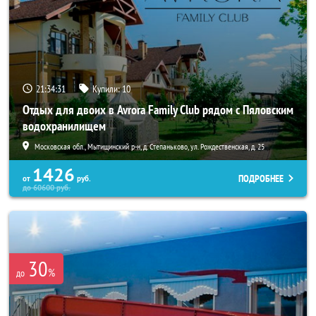
21:34:30
Купили:
10
Отдых для двоих в Avrora Family Club рядом с Пяловским
водохранилищем
Московская обл., Мытищинский р-н, д. Степаньково, ул. Рождественская, д. 25
1426
ПОДРОБНЕЕ
от
руб.
до
60600
руб.
30
%
до