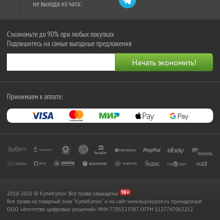
не выходя из чата:
Сэкономьте до 90% при любых покупках
Подпишитесь на самые выгодные предложения
Принимаем к оплате:
2010-2026 © КупиКупон. Все права защищены.
Все права на товарный знак "КупиКупон" и на сайт www.kupikupon.ru принадлежат
OOO «Агентство цифровых решений» ИНН 7705523387, ОГРН 1127747063212