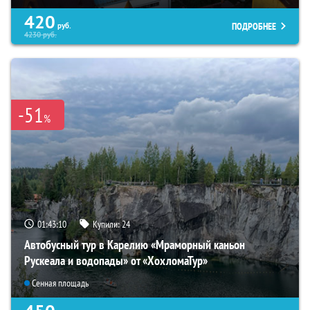
420
ПОДРОБНЕЕ
руб.
4230
руб.
-51
%
01:43:08
Купили:
24
Автобусный тур в Карелию «Мраморный каньон
Рускеала и водопады» от «ХохломаТур»
Сенная площадь