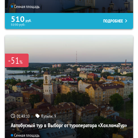
Сенная площадь
510
ПОДРОБНЕЕ
руб.
5190
руб.
-51
%
01:43:08
Купили:
9
Автобусный тур в Выборг от туроператора «ХохломаТур»
Сенная площадь