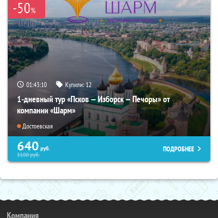
-50
%
01:43:08
Купили:
12
1-дневный тур «Псков — Изборск — Печоры» от
компании «Шарм»
Достоевская
640
ПОДРОБНЕЕ
руб.
5100
руб.
Компания