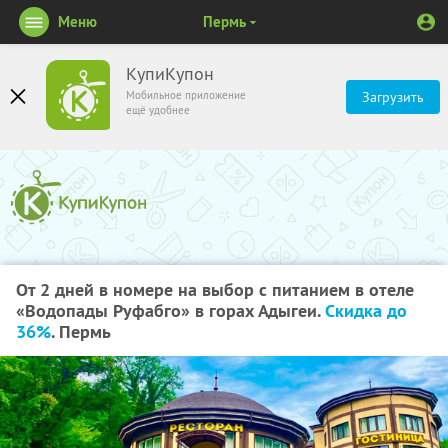
Меню
Пермь
КупиКупон
Мобильное приложение
Загрузить
ещё удобнее
От 2 дней в номере на выбор с питанием в отеле
«Водопады Руфабго» в горах Адыгеи.
Скидка до
36%
. Пермь