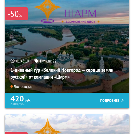
-50
%
01:43:08
Купили:
22
1-дневный тур «Великий Новгород — сердце земли
русской» от компании «Шарм»
Достоевская
420
ПОДРОБНЕЕ
руб.
3300
руб.