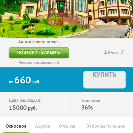
Акция завершилась
7
ПОВТОРИТЬ АКЦИЮ
Купили:
Человек проголосовало: 0
КУПИТЬ
660
от
руб.
Цена без скидки:
Экономия:
15000
36%
руб.
Основное
Адреса
Отзывы
Вопросы по акции