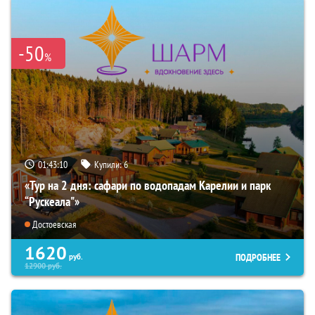
-50
%
01:43:08
Купили:
6
«Тур на 2 дня: сафари по водопадам Карелии и парк
“Рускеала"»
Достоевская
1620
ПОДРОБНЕЕ
руб.
12900
руб.