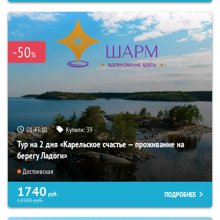
-50
%
01:43:08
Купили:
39
Тур на 2 дня «Карельское счастье — проживание на
берегу Ладоги»
Достоевская
1740
ПОДРОБНЕЕ
руб.
13900
руб.