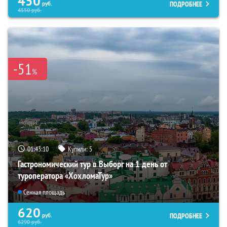
450
ПОДРОБНЕЕ
руб.
4550
руб.
-51
%
01:43:08
Купили:
5
Гастрономический тур в Выборг на 1 день от
туроператора «ХохломаТур»
Сенная площадь
620
ПОДРОБНЕЕ
руб.
6290
руб.