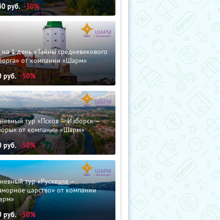
40
руб.
-50%
 на 1 день «Тайны средневекового
борга» от компании «Шарм»
0
руб.
-50%
невный тур «Псков — Изборск —
чоры» от компании «Шарм»
0
руб.
-50%
невный тур «Рускеала —
аморное царство» от компании
арм»
0
руб.
-50%