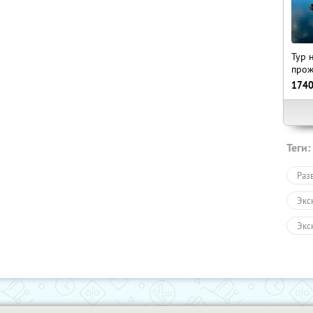
Тур 
прож
174
Теги:
Раз
Экс
Экс
Авт
Пеш
Зол