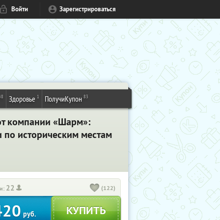
Войти
Зарегистрироваться
48
1
83
Здоровье
ПолучиКупон
от компании «Шарм»:
и по историческим местам
22
(122)
и:
420
руб.