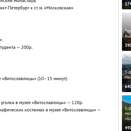
ынский монастырь
17
кт-Петербург к ст. м. «Московская»
Тур
Вы
»:
39
студента — 200р.
1-д
Пе
е «Витославлицы» (10–15 минут):
64
уголка в музее «Витославлицы» — 120р.
1-д
рафических костюмах в музее «Витославлицы» —
мр
«Ш
49