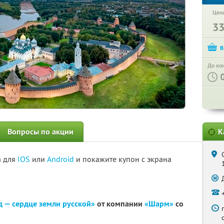
Цена
3
До ко
Вопросы по акции
К
а для
IOS
или
Android
и покажите купон с экрана
 — сердце земли русской»
от компании
«Шарм»
со