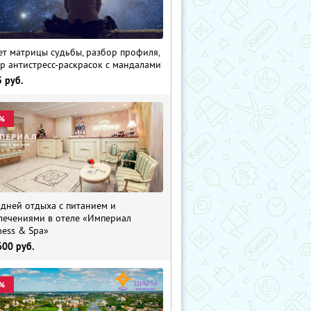
ет матрицы судьбы, разбор профиля,
р антистресс-раскрасок с мандалами
5
руб.
%
 дней отдыха с питанием и
лечениями в отеле «Империал
ness & Spa»
600
руб.
%