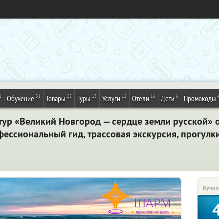
1
31
25
13
12
16
6
Обучение
Товары
Туры
Услуги
Отели
Дети
Промокоды
тур «Великий Новгород — сердце земли русской» 
фессиональный гид, трассовая экскурсия, прогулк
Купил