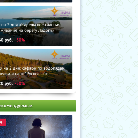
 на 2 дня «Карельское счастье —
оживание на берегу Ладоги»
40
руб.
-50%
р на 2 дня: сафари по водопадам
елии и парк “Рускеала"»
20
руб.
-50%
екомендуемые:
%