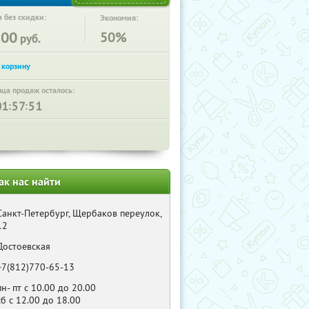
 без скидки:
Экономия:
300
50%
руб.
нца продаж осталось:
:
:
ак нас найти
Санкт-Петербург, Щербаков переулок,
12
Достоевская
+7(812)770-65-13
пн- пт с 10.00 до 20.00
сб с 12.00 до 18.00