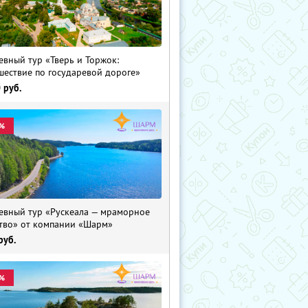
евный тур «Тверь и Торжок:
шествие по государевой дороге»
0
руб.
%
евный тур «Рускеала — мраморное
тво» от компании «Шарм»
руб.
%