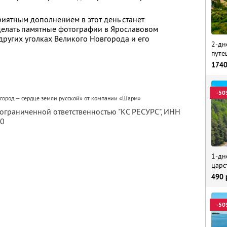
риятным дополнением в этот день станет
сделать памятные фотографии в Ярославовом
других уголках Великого Новгорода и его
2-дн
путе
174
-50
город — сердце земли русской» от компании «Шарм»
 ограниченной ответственностью "КС РЕСУРС",
ИНН
80
1-дн
царс
490
-50