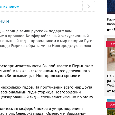
ся купоном
Расч
НИИ
набо
от
4
 — сердце земли русской» подарит вам
вие в прошлое. Комфортабельный экскурсионный
 а опытный гид — проводником в мир истории Руси:
-42
ихода Рюрика с братьями на Новгородскую землю
достопримечательности. Вы побываете в Перынском
етикой. А также в «сказочном» музее деревянного
ом «Витославлицы», Новгородском кремле и
От 3
разв
Well
 нескольких гидов. На протяжении всего маршрута
от
4
фессиональный гид-историк, а Новгородский
цензированный гид — специалист именно по этому
-50
адитесь атмосферой покоя и умиротворения в
астырях Северо-Запада: Юрьевом и Варлаамо-