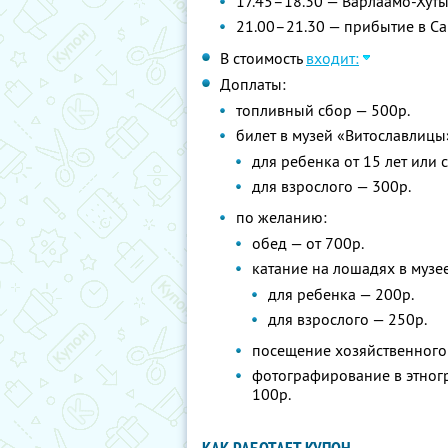
17.45–18.30 — Варлаамо-Хут
21.00–21.30 — прибытие в Сан
В стоимость
входит:
Доплаты:
топливный сбор — 500р.
билет в музей «Витославлицы
для ребенка от 15 лет или 
для взрослого — 300р.
по желанию:
обед — от 700р.
катание на лошадях в музе
для ребенка — 200р.
для взрослого — 250р.
посещение хозяйственного 
фотографирование в этног
100р.