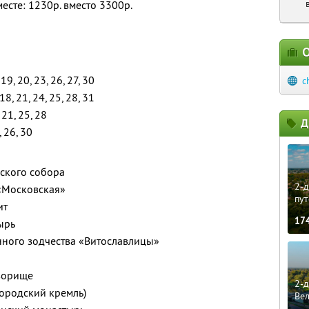
месте: 1230р. вместо 3300р.
О
 19, 20, 23, 26, 27, 30
c
 18, 21, 24, 25, 28, 31
, 21, 25, 28
Д
, 26, 30
нского собора
2-д
 «Московская»
пут
ит
17
ырь
нного зодчества «Витославлицы»
ворище
2-д
ородский кремль)
Ве