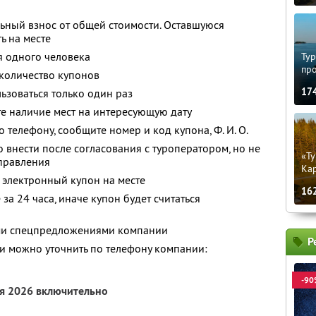
ьный взнос от общей стоимости. Оставшуюся
ь на месте
я одного человека
Тур
пр
количество купонов
17
зоваться только один раз
е наличие мест на интересующую дату
о телефону, сообщите номер и код купона,
Ф. И. О.
 внести после согласования с туроператором, но не
«Ту
тправления
Кар
 электронный купон на месте
16
за 24 часа, иначе купон будет считаться
ими спецпредложениями компании
Р
 можно уточнить по телефону компании:
-90
ря 2026 включительно