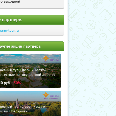
вс- выходной
 партнере:
harm-tour.ru
ругие акции партнера
невный тур «Тверь и Торжок:
ешествие по государевой дороге»
40
руб.
-50%
невный тур «Старая Русса и
ликий Новгород»