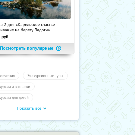
на 2 дня «Карельское счастье —
ивание на берегу Ладоги»
0
руб.
Посмотреть популярные
влечения
Экскурсионные туры
курсии и выставки
курсии для детей
Показать все
обусные экскурсии
ие экскурсии
Экскурсии
отое кольцо
Туры