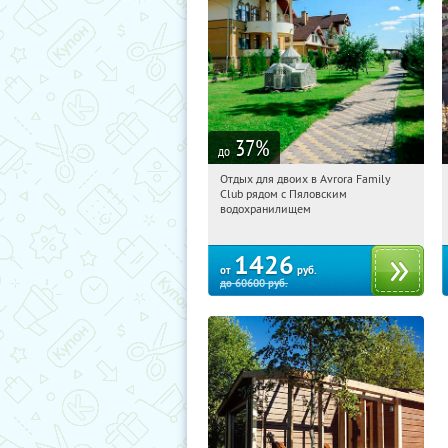
37
%
до
Отдых для двоих в Avrora Family
11:34:25
Купили:
10
Club рядом с Пяловским
Московская обл., Мытищинский р-н,
водохранилищем
д. Степаньково, ул. Рождественская, д.
25
1426
от
руб.
до
60600
руб.