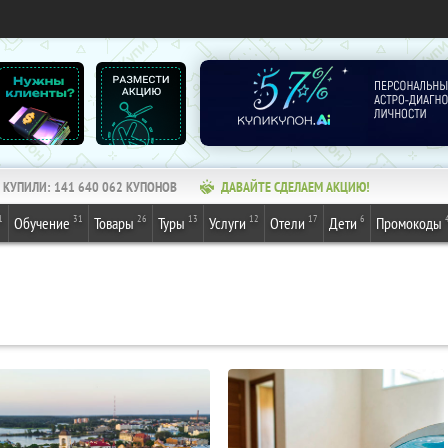
КУПИЛИ:
141 640 064
КУПОНОВ
ДАВАЙТЕ СДЕЛАЕМ АКЦИЮ!
1
31
26
13
12
17
6
Обучение
Товары
Туры
Услуги
Отели
Дети
Промокоды