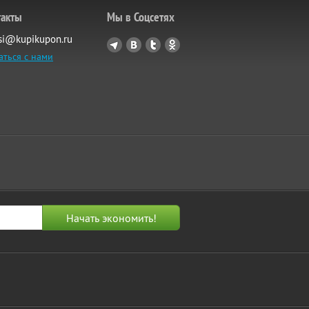
такты
Мы в Соцсетях
si@kupikupon.ru
аться с нами