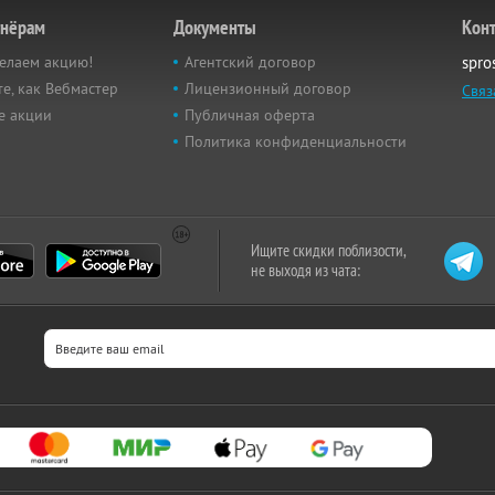
тнёрам
Документы
Кон
елаем акцию!
Агентский договор
spro
е, как Вебмастер
Лицензионный договор
Связ
е акции
Публичная оферта
Политика конфиденциальности
Ищите скидки поблизости,
не выходя из чата: