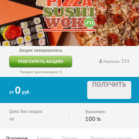
Акция завершилась
331
ПОВТОРИТЬ АКЦИЮ
Получили:
Человек проголосовало: 0
ПОЛУЧИТЬ
0
от
руб.
Цена без скидки:
Экономия:
∞
100
%
Основное
Адреса
Отзывы
Вопросы по акции