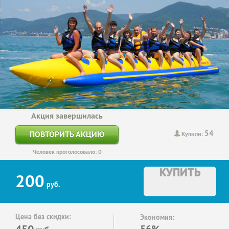
Акция завершилась
54
ПОВТОРИТЬ АКЦИЮ
Купили:
Человек проголосовало: 0
КУПИТЬ
200
руб.
Цена без скидки:
Экономия:
450
56%