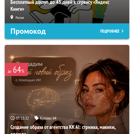
Бесплатный доступ до 45 дней к сервису «Яндекс
Книги»
Россия
Промокод
ПОДРОБНЕЕ
64
%
до
05:13:30
Купили:
64
Создание образа от агентства KK AI: стрижка, макияж,
одежда