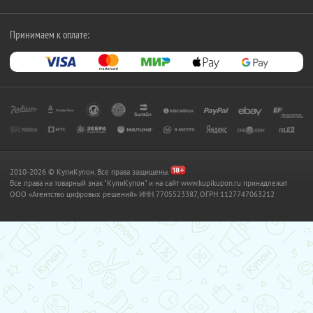
Принимаем к оплате:
2010-2026 © КупиКупон. Все права защищены.
Все права на товарный знак "КупиКупон" и на сайт www.kupikupon.ru принадлежат
OOO «Агентство цифровых решений» ИНН 7705523387, ОГРН 1127747063212