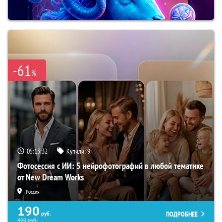
-61
%
05:13:30
Купили:
9
Фотосессия с ИИ: 5 нейрофотографий в любой тематике
от New Dream Works
Россия
190
ПОДРОБНЕЕ
руб.
490
руб.