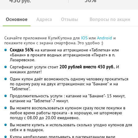
руб.
Основное
Адреса
Отзывы
Вопросы по акции
Скачайте приложение КупиКупона для
IOS
или
Android
и
покажите купон с экрана смартфона. Это удобно :)
Скидка 56%
на катание на аттракционе «Таблетка» или
«Банан» в прокате водных аттракционов «Пират» в п.
Лазаревское.
Сертификат услуги стоит
200 рублей вместо 450 руб.
. И
никаких доплат!
Один купон даёт возможность одному человеку прокатиться
по одному разу на двух аттракционах: на "Банане" и на
"Таблетке".
Продолжительность услуги : катание на "Банане"- 15 минут,
катание на "Таблетке"-7 минут.
Вы можете воспользоваться купоном сразу после покупки в
любое время работы проката - в хорошую, не штормовую
погоду с 08.00 до 20.00 ежедневно.
Вы можете купить и использовать сколько угодно купонов для
себя и в подарок.
Купон необходимо предъявить в распечатанном виде