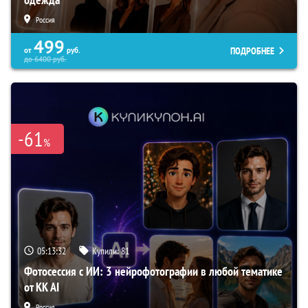
Россия
499
ПОДРОБНЕЕ
от
руб.
до
6400
руб.
-61
%
05:13:30
Купили:
81
Фотосессия с ИИ: 3 нейрофотографии в любой тематике
от KK AI
Россия