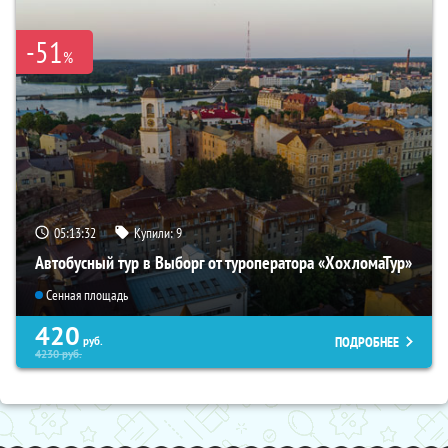
-51
%
05:13:30
Купили:
9
Автобусный тур в Выборг от туроператора «ХохломаТур»
Сенная площадь
420
ПОДРОБНЕЕ
руб.
4230
руб.