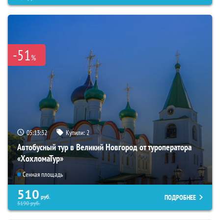
-51
%
05:13:30
Купили:
2
Автобусный тур в Великий Новгород от туроператора
«ХохломаТур»
Сенная площадь
510
ПОДРОБНЕЕ
руб.
5190
руб.