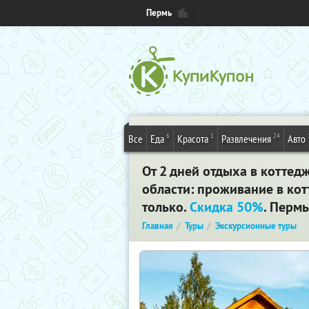
Пермь
6
1
24
Все
Еда
Красота
Развлечения
Авто
От 2 дней отдыха в коттед
области: проживание в кот
только.
Скидка 50%
. Пермь
Главная
Туры
Экскурсионные туры