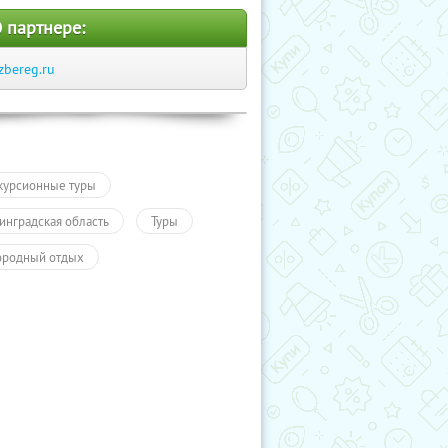
 партнере:
zbereg.ru
курсионные туры
инградская область
Туры
ородный отдых