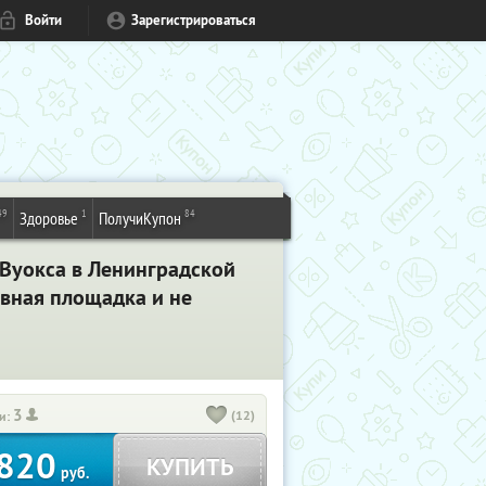
Войти
Зарегистрироваться
49
1
84
Здоровье
ПолучиКупон
 Вуокса в Ленинградской
ивная площадка и не
3
(12)
и:
820
КУПИТЬ
руб.