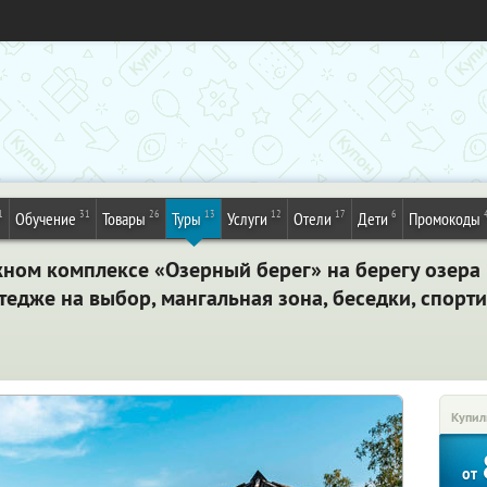
1
31
26
13
12
17
6
Обучение
Товары
Туры
Услуги
Отели
Дети
Промокоды
жном комплексе «Озерный берег» на берегу озера
тедже на выбор, мангальная зона, беседки, спорт
Купил
от