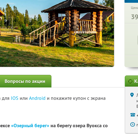
Цена
3
Вопросы по акции
К
а для
IOS
или
Android
и покажите купон с экрана
лексе
«Озерный берег»
на берегу озера Вуокса со