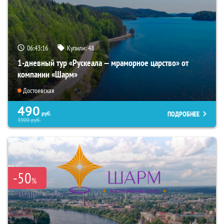
06:43:15
Купили:
48
1-дневный тур «Рускеала — мраморное царство» от
компании «Шарм»
Достоевская
490
ПОДРОБНЕЕ
руб.
3900
руб.
-50
%