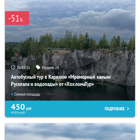
-51
%
06:43:15
Купили:
24
Автобусный тур в Карелию «Мраморный каньон
Рускеала и водопады» от «ХохломаТур»
Сенная площадь
450
ПОДРОБНЕЕ
руб.
4550
руб.