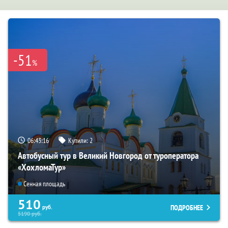
-51
%
06:43:15
Купили:
2
Автобусный тур в Великий Новгород от туроператора
«ХохломаТур»
Сенная площадь
510
ПОДРОБНЕЕ
руб.
5190
руб.