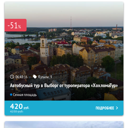
-51
%
06:43:15
Купили:
9
Автобусный тур в Выборг от туроператора «ХохломаТур»
Сенная площадь
420
ПОДРОБНЕЕ
руб.
4230
руб.