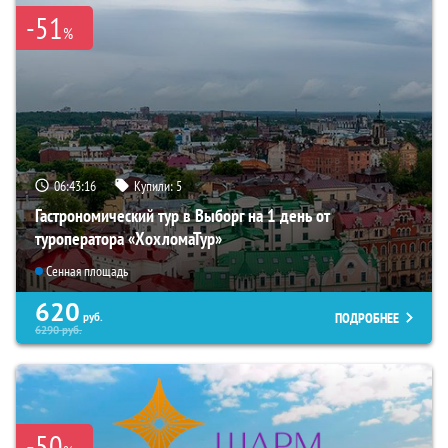
-51
%
06:43:15
Купили:
5
Гастрономический тур в Выборг на 1 день от
туроператора «ХохломаТур»
Сенная площадь
620
ПОДРОБНЕЕ
руб.
6290
руб.
-50