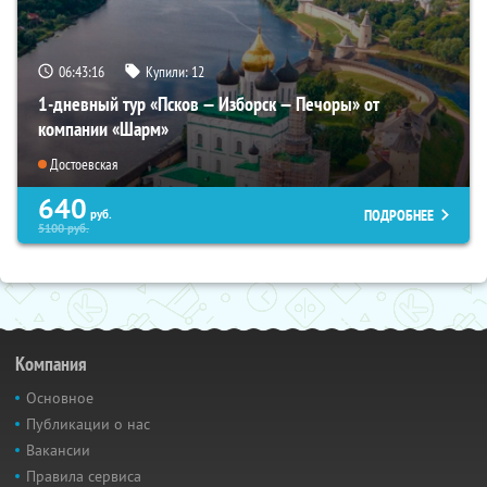
06:43:15
Купили:
12
1-дневный тур «Псков — Изборск — Печоры» от
компании «Шарм»
Достоевская
640
ПОДРОБНЕЕ
руб.
5100
руб.
Компания
Основное
Публикации о нас
Вакансии
Правила сервиса