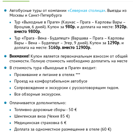
Автобусные туры от компании
«Северная столица»
. Выезды из
Москвы и Санкт-Петербурга
Тур «Выходные в Праге» (Каунас – Прага – Карловы Вары –
Вроцлав, 6 дней). Купон за
980р.
и доплата на месте:
3920р.
вместо 9800р.
Тур «Прага - Вена - Будапешт» (Варшава – Прага – Карловы
Вары – Вена – Будепешт – Эгер, 9 дней). Купон за
1290р.
и
доплата на месте:
5160р. вместо 12900р.
Внимание!
Купон является первоначальным взносом от общей
стоимости. Полную стоимость необходимо доплатить на месте
В стоимость тура «Выходные в Праге» входит:
Проживание и питание в отелях ***
Проезд на комфортабельном автобусе
Сопровождение и экскурсии с русскоговорящим гидом.
Все обзорные экскурсии.
Оплачивается дополнительно:
Топливно-дорожные сборы - 50 €
Шенгенская виза (Чехия 85 €)
Медицинская страховка 6 €
Доплата за одноместное размещение в отеле (60 €)