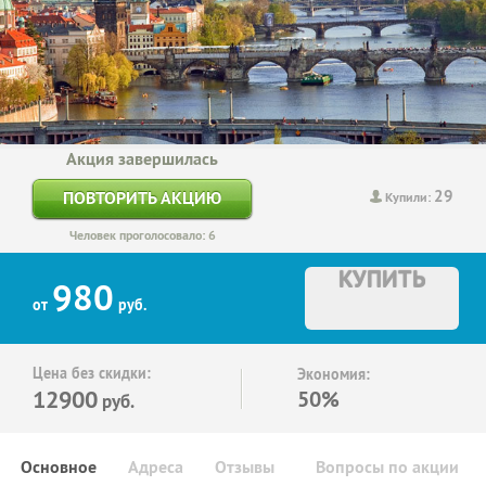
Акция завершилась
29
ПОВТОРИТЬ АКЦИЮ
Купили:
Человек проголосовало: 6
КУПИТЬ
980
от
руб.
Цена без скидки:
Экономия:
12900
50%
руб.
Основное
Адреса
Отзывы
Вопросы по акции