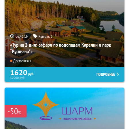
06:43:15
Купили:
6
«Тур на 2 дня: сафари по водопадам Карелии и парк
“Рускеала"»
Достоевская
1620
ПОДРОБНЕЕ
руб.
12900
руб.
-50
%