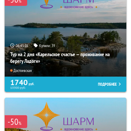
%
06:43:15
Купили:
39
Тур на 2 дня «Карельское счастье — проживание на
берегу Ладоги»
Достоевская
1740
ПОДРОБНЕЕ
руб.
13900
руб.
-50
%