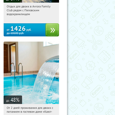
Отдых для двоих в Avrora Family
11:23:06
Купили:
10
Club рядом с Пяловским
Московская обл., Мытищинский р-н,
водохранилищем
д. Степаньково, ул. Рождественская, д.
25
1426
от
руб.
до
60600
руб.
48
%
до
От 2 дней проживания для двоих с
11:23:06
Купили:
34
питанием в гостевом доме «Кают-
Ленинградская обл., г. Ломоносов,