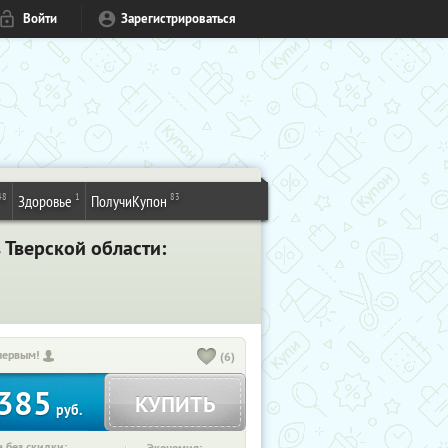
Войти
Зарегистрироваться
48
1
83
Здоровье
ПолучиКупон
 Тверской области:
первым!
(6)
385
КУПИТЬ
руб.
 без скидки: