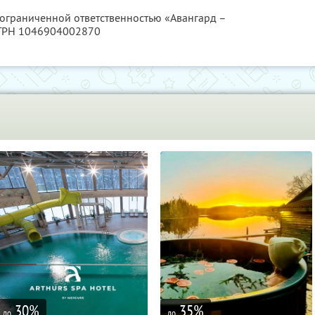
 ограниченной ответственностью «Авангард –
ОГРН 1046904002870
30
%
35
%
до
до