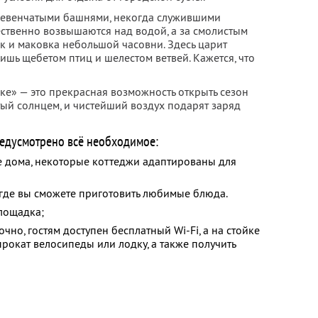
евенчатыми башнями, некогда служившими
ственно возвышаются над водой, а за смолистым
 и маковка небольшой часовни. Здесь царит
шь щебетом птиц и шелестом ветвей. Кажется, что
е» — это прекрасная возможность открыть сезон
тый солнцем, и чистейший воздух подарят заряд
редусмотрено всё необходимое:
 дома, некоторые коттеджи адаптированы для
 где вы сможете приготовить любимые блюда.
площадка;
чно, гостям доступен бесплатный Wi-Fi, а на стойке
окат велосипеды или лодку, а также получить