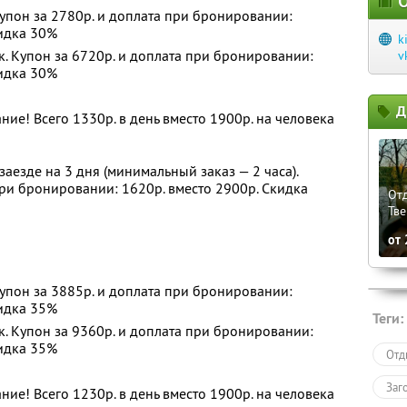
О
упон за 2780р. и доплата при бронировании:
кидка 30%
k
. Купон за 6720р. и доплата при бронировании:
v
кидка 30%
Д
ние! Всего 1330р. в день вместо 1900р. на человека
заезде на 3 дня (минимальный заказ — 2 часа).
при бронировании: 1620р. вместо 2900р. Скидка
От
Тве
от
упон за 3885р. и доплата при бронировании:
кидка 35%
Теги:
. Купон за 9360р. и доплата при бронировании:
кидка 35%
Отд
Заг
ние! Всего 1230р. в день вместо 1900р. на человека