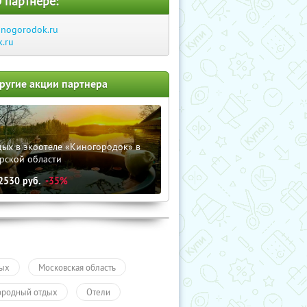
 партнере:
inogorodok.ru
k.ru
ругие акции партнера
дых в экоотеле «Киногородок» в
рской области
2530
руб.
-35%
ых
Московская область
ородный отдых
Отели