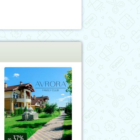
37
%
до