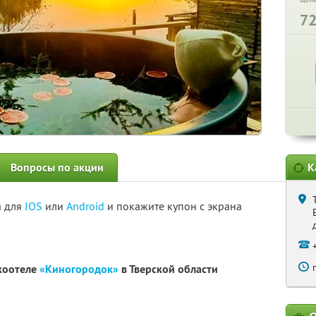
7
Вопросы по акции
К
а для
IOS
или
Android
и покажите купон с экрана
экоотеле
«Киногородок»
в Тверской области