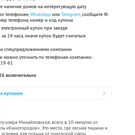
те наличие домов на интересующую дату
по телефонам,
WhatsApp
или
Telegram
, сообщите Ф.
номер телефона, номер и код купона
 электронный купон при заезде
за 24 часа, иначе купон будет считаться
ими спецпредложениями компании
 можно уточнить по телефонам компании:
-19-61
026 включительно
ся купоном
Е
гу озера Михайловское, всего в 10 минутах от
ль «Киногородок». Это место, где лесная тишина и
условия для отдыха от городской суеты.