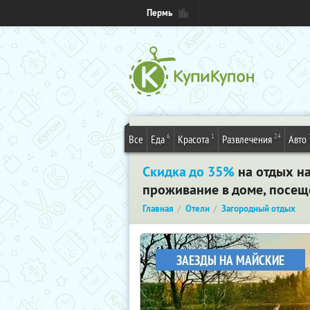
Пермь
6
1
24
Все
Еда
Красота
Развлечения
Авто
Скидка до 35%
на отдых на
проживание в доме, посещ
Главная
Отели
Загородный отдых