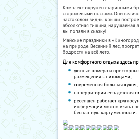
Комплекс окружён старинными бр
сторожевыми постами. Они величе
частоколом видны крыши построек
абсолютная тишина, нарушаемая ли
вы попали в сказку!
Майские праздники в «Киногородк
на природе. Весенний лес, прогре
бодрости на всё лето.
Для комфортного отдыха здесь п
уютные номера и просторные
размещения с питомцами;
современная большая кухня,
на территории есть детская 
ресепшен работает круглосуто
информации можно взять напр
бесплатную карту местности.