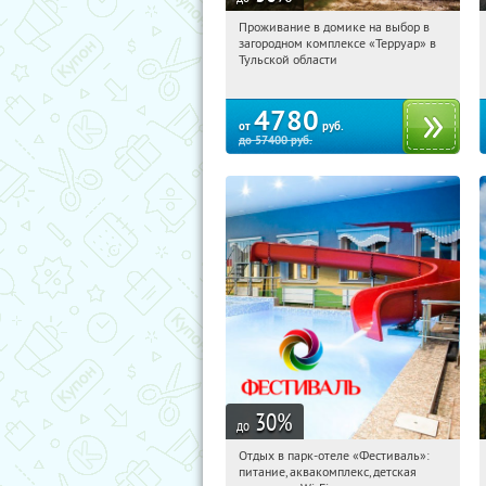
Проживание в домике на выбор в
11:23:06
Купили:
8
загородном комплексе «Терруар» в
Тульская обл., Ясногорский р-н, с.
Тульской области
Кузмищево
4780
от
руб.
до
57400
руб.
30
%
до
Отдых в парк-отеле «Фестиваль»:
11:23:06
Купили:
23
питание, аквакомплекс, детская
Рязанская обл., Клепиковский район,