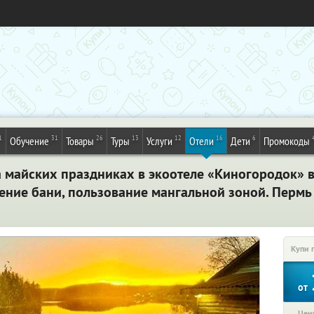
1
31
26
13
12
16
6
Обучение
Товары
Туры
Услуги
Отели
Дети
Промокоды
 майских праздниках в экоотеле «Киногородок» в
ение бани, пользование мангальной зоной. Пермь
Купи 
от
Цена