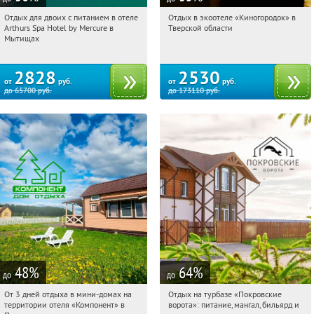
Отдых для двоих с питанием в отеле
Отдых в экоотеле «Киногородок» в
11:23:06
Купи первым!
11:23:06
Купи первым!
Arthurs Spa Hotel by Mercure в
Тверской области
Московская обл., г. Мытищи, д.
Тверская обл., Бологовский р-н,
Мытищах
Ларево, ул. Хвойная, стр. 26
Выползовское с/п, дер.
Михайловское, д. 15
2828
2530
от
руб.
от
руб.
до
65700
руб.
до
173110
руб.
48
%
64
%
до
до
От 3 дней отдыха в мини-домах на
Отдых на турбазе «Покровские
11:23:06
Купили:
117
11:23:06
Купили:
7
территории отеля «Компонент» в
ворота»: питание, мангал, бильярд и
Московская обл., Солнечногорский р-
Московская обл., КП Покровские