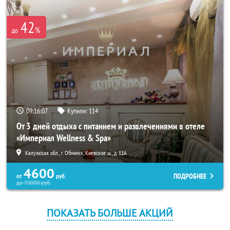
42
%
до
09:16:06
Купили:
114
От 3 дней отдыха с питанием и развлечениями в отеле
«Империал Wellness & Spa»
Калужская обл., г. Обнинск, Киевское ш., д. 11А
4600
ПОДРОБНЕЕ
от
руб.
до
79000
руб.
ПОКАЗАТЬ БОЛЬШЕ АКЦИЙ