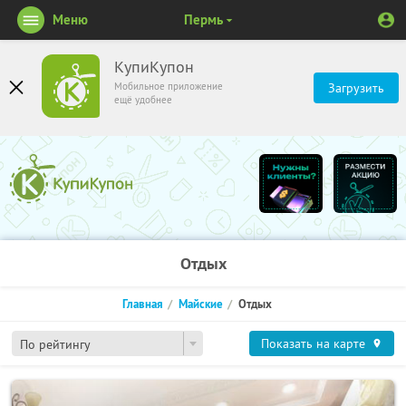
Меню
Пермь
КупиКупон
Мобильное приложение
Загрузить
ещё удобнее
Отдых
Главная
Майские
Отдых
Показать на карте
По рейтингу