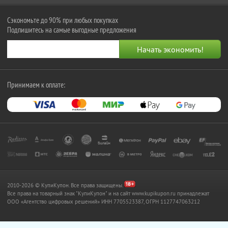
Сэкономьте до 90% при любых покупках
Подпишитесь на самые выгодные предложения
Принимаем к оплате:
2010-2026 © КупиКупон. Все права защищены.
Все права на товарный знак "КупиКупон" и на сайт www.kupikupon.ru принадлежат
OOO «Агентство цифровых решений» ИНН 7705523387, ОГРН 1127747063212