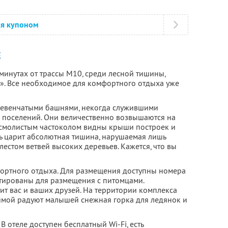
ся купоном
Е
 минутах от трассы М10, среди лесной тишины,
». Все необходимое для комфортного отдыха уже
евенчатыми башнями, некогда служившими
 поселений. Они величественно возвышаются на
а смолистым частоколом видны крыши построек и
ь царит абсолютная тишина, нарушаемая лишь
естом ветвей высоких деревьев. Кажется, что вы
мфортного отдыха. Для размещения доступны номера
тированы для размещения с питомцами.
ит вас и ваших друзей. На территории комплекса
зимой радуют малышей снежная горка для ледянок и
В отеле доступен бесплатный Wi-Fi, есть