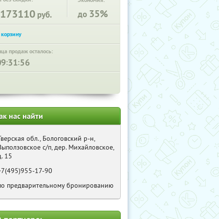
Экономия:
173110
35%
до
руб.
нца продаж осталось:
:
:
ак нас найти
Тверская обл., Бологовский р-н,
Выползовское с/п, дер. Михайловское,
д. 15
+7(495)955-17-90
по предварительному бронированию