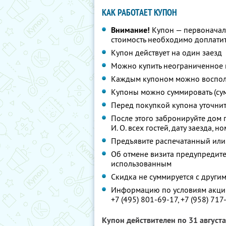
КАК РАБОТАЕТ КУПОН
Внимание!
Купон — первоначал
стоимость необходимо доплати
Купон действует на один заезд
Можно купить неограниченное 
Каждым купоном можно восполь
Купоны можно суммировать (су
Перед покупкой купона уточни
После этого забронируйте дом 
И. О. всех гостей, дату заезда, 
Предъявите распечатанный или
Об отмене визита предупредите 
использованным
Скидка не суммируется с друг
Информацию по условиям акции
+7 (495) 801-69-17,
+7 (958) 717
Купон действителен по 31 август