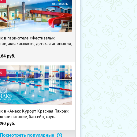
х в парк-отеле «Фестиваль»:
ние, аквакомплекс, детская анимация,
i
164
руб.
%
х в «Амакс Курорт ‎Красная Пахра»:
зовое питание, бассейн, сауна
890
руб.
Посмотреть популярные