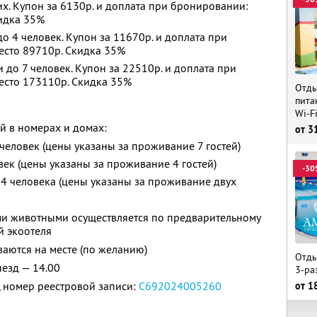
х. Купон за 6130р. и доплата при бронировании:
кидка 35%
 4 человек. Купон за 11670р. и доплата при
есто 89710р. Скидка 35%
до 7 человек. Купон за 22510р. и доплата при
есто 173110р. Скидка 35%
Отды
пита
Wi-F
й в номерах и домах:
от
3
 человек (цены указаны за проживание 7 гостей)
овек (цены указаны за проживание 4 гостей)
-30
— 4 человека (цены указаны за проживание двух
и животными осуществляется по предварительному
й экоотеля
аются на месте (по желанию)
Отды
ыезд — 14.00
3-ра
 номер реестровой записи:
С692024005260
от
1