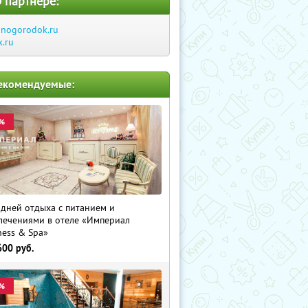
 партнере:
inogorodok.ru
k.ru
екомендуемые:
%
 дней отдыха с питанием и
лечениями в отеле «Империал
ness & Spa»
600
руб.
%