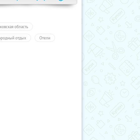
ковская область
ородный отдых
Отели