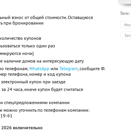
Теги:
ьный взнос от общей стоимости. Оставшуюся
ть при бронировании
Мос
Заг
количество купонов
зоваться только один раз
ммируются ночи)
те наличие домов на интересующую дату
по телефонам,
WhatsApp
или
Telegram
, сообщите Ф.
номер телефона, номер и код купона
 электронный купон при заезде
за 24 часа, иначе купон будет считаться
ими спецпредложениями компании
 можно уточнить по телефонам компании:
-19-61
а 2026 включительно