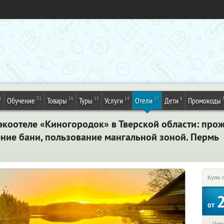
1
31
26
13
14
17
6
Обучение
Товары
Туры
Услуги
Отели
Дети
Промокоды
экоотеле «Киногородок» в Тверской области: про
ение бани, пользование мангальной зоной. Пермь
Купи 
от
Цена