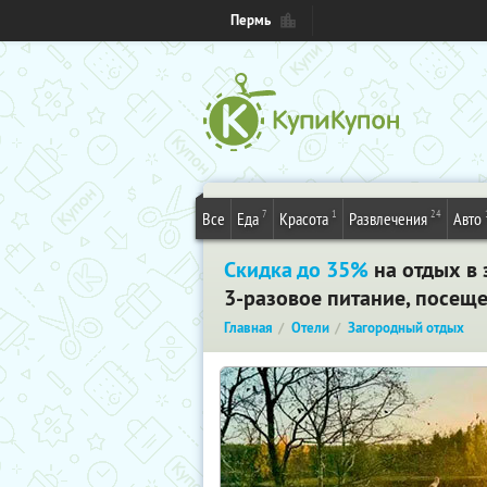
Пермь
7
1
24
Все
Еда
Красота
Развлечения
Авто
Скидка до 35%
на отдых в 
3-разовое питание, посещ
Главная
Отели
Загородный отдых