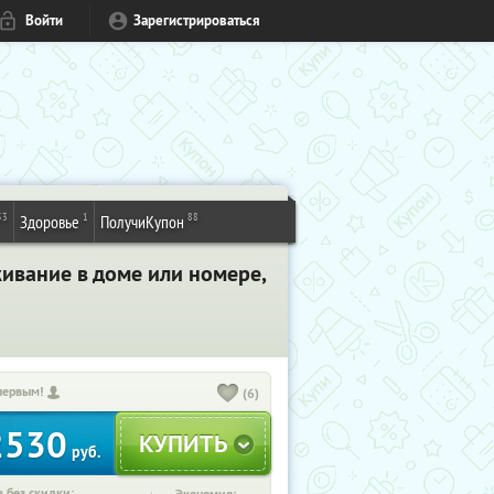
Войти
Зарегистрироваться
53
1
88
Здоровье
ПолучиКупон
живание в доме или номере,
первым!
(6)
2530
руб.
 без скидки: