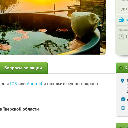
до
До ко
Вопросы по акции
К
а для
IOS
или
Android
и покажите купон с экрана
в Тверской области