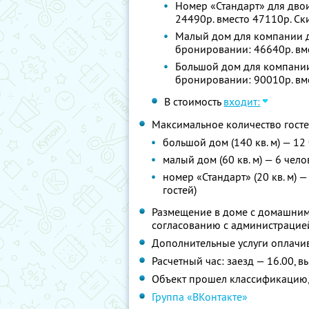
Номер «Стандарт» для двои
24490р. вместо 47110р. С
Малый дом для компании до
бронировании: 46640р. вм
Большой дом для компании 
бронировании: 90010р. вм
В стоимость
входит:
Максимальное количество госте
большой дом (140 кв. м) — 12
малый дом (60 кв. м) — 6 чел
номер «Стандарт» (20 кв. м) 
гостей)
Размещение в доме с домашним
согласованию с администрацие
Дополнительные услуги оплачив
Расчетный час: заезд — 16.00, в
Объект прошел классификацию,
Группа «ВКонтакте»