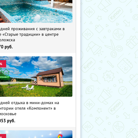
 дней проживания с завтраками в
е «Старые традиции» в центре
оложска
70
руб.
%
 дней отдыха в мини-домах на
итории отеля «Компонент» в
осковье
053
руб.
%