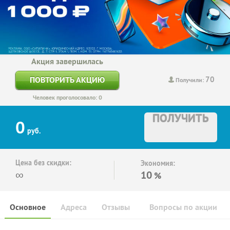
Акция завершилась
70
ПОВТОРИТЬ АКЦИЮ
Получили:
Человек проголосовало: 0
ПОЛУЧИТЬ
0
руб.
Цена без скидки:
Экономия:
∞
10
%
Основное
Адреса
Отзывы
Вопросы по акции