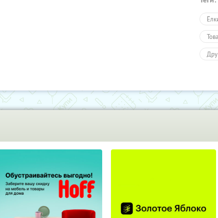
Ёлк
Тов
Дру