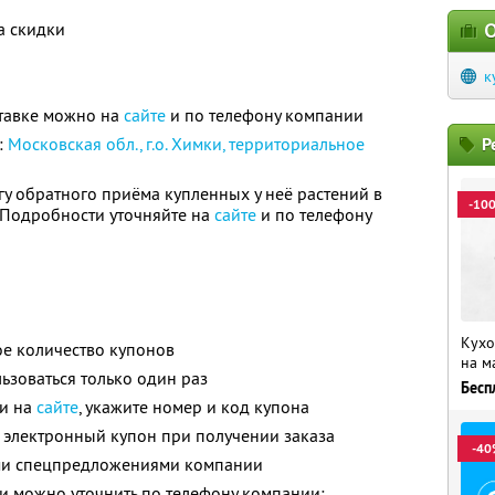
а скидки
О
к
тавке можно на
сайте
и по телефону компании
:
Московская обл., г.о. Химки, территориальное
Р
гу обратного приёма купленных у неё растений в
-10
. Подробности уточняйте на
сайте
и по телефону
Кухо
е количество купонов
на м
зоваться только один раз
Бесп
ли на
сайте
, укажите номер и код купона
 электронный купон при получении заказа
-40
ими спецпредложениями компании
 можно уточнить по телефону компании: