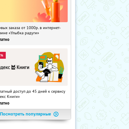
рвых заказа от 1000р. в интернет-
зине «Улыбка радуги»
латно
0%
латный доступ до 45 дней к сервису
екс Книги»
латно
Посмотреть популярные