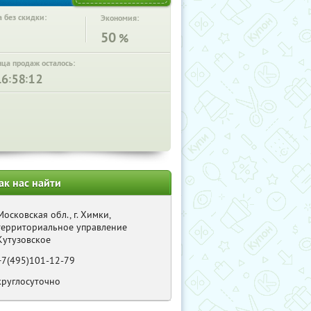
 без скидки:
Экономия:
50
%
нца продаж осталось:
:
:
ак нас найти
Московская обл., г. Химки,
территориальное управление
Кутузовское
+7(495)101-12-79
круглосуточно