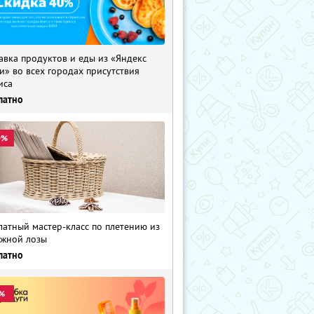
авка продуктов и еды из «Яндекс
и» во всех городах присутствия
иса
латно
0%
латный мастер-класс по плетению из
жной лозы
латно
%