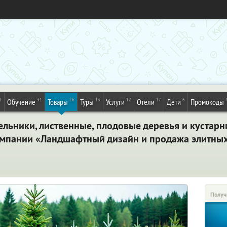
1
31
26
13
12
17
6
Обучение
Товары
Туры
Услуги
Отели
Дети
Промокоды
ельники, лиственные, плодовые деревья и кустарн
омпании «Ландшафтный дизайн и продажа элитных
Получ