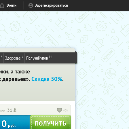
Войти
Зарегистрироваться
49
1
84
Здоровье
ПолучиКупон
ики, а также
 деревьев».
Скидка 50%
.
31
(0)
или:
0
руб.