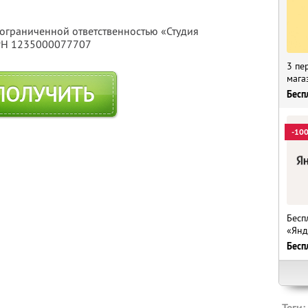
 ограниченной ответственностью «Студия
ГРН 1235000077707
3 пе
мага
ПОЛУЧИТЬ
Бесп
-10
Бесп
«Янд
Бесп
Теги: