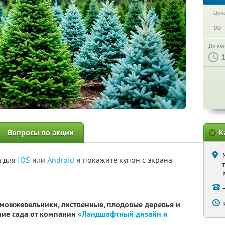
Цена
∞
До ко
Вопросы по акции
К
а для
IOS
или
Android
и покажите купон с экрана
и можжевельники, лиственные, плодовые деревья и
ние сада от компании
«Ландшафтный дизайн и