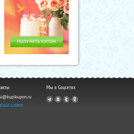
такты
Мы в Соцсетях
si@kupikupon.ru
аться с нами