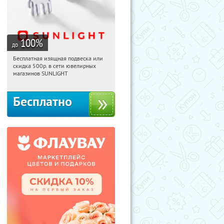
100
%
до
Бесплатная изящная подвеска или
19:58:08
Получили:
73
скидка 500р. в сети ювелирных
Россия
магазинов SUNLIGHT
Бесплатно