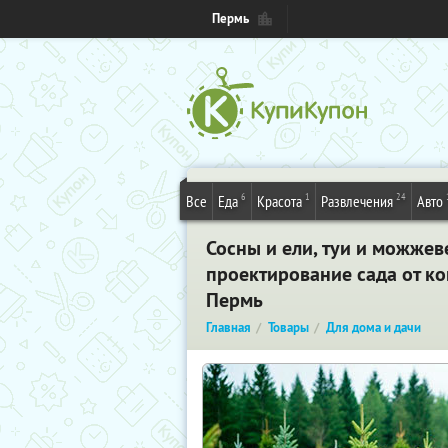
Пермь
6
1
24
Все
Еда
Красота
Развлечения
Авто
Сосны и ели, туи и можжев
проектирование сада от к
Пермь
Главная
Товары
Для дома и дачи