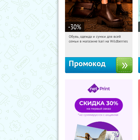
-30
%
Обувь, одежда и сумки для всей
19:58:08
Получили:
30
семьи в магазине kari на Wildberries
Россия
Промокод