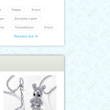
и
Товары
Услуги
ары
Для дома и дачи
гое
ПолучиКупон
Услуги
Показать все