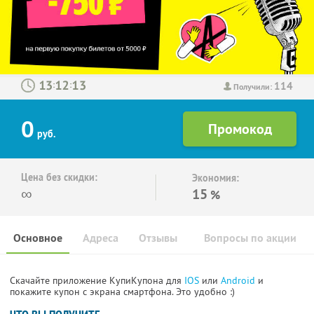
114
:
:
Получили:
0
руб.
Цена без скидки:
Экономия:
∞
15
%
Основное
Адреса
Отзывы
Вопросы по акции
Скачайте приложение КупиКупона для
IOS
или
Android
и
покажите купон с экрана смартфона. Это удобно :)