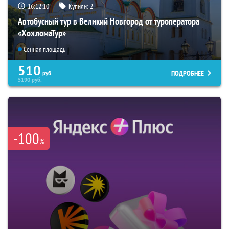
16:12:09
Купили:
2
Автобусный тур в Великий Новгород от туроператора
«ХохломаТур»
Сенная площадь
510
ПОДРОБНЕЕ
руб.
5190
руб.
-100
%