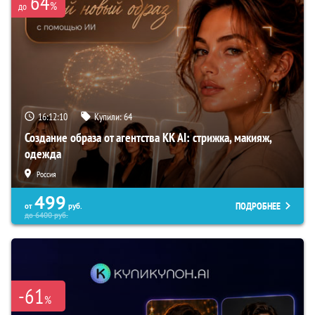
64
%
до
16:12:09
Купили:
64
Создание образа от агентства KK AI: стрижка, макияж,
одежда
Россия
499
ПОДРОБНЕЕ
от
руб.
до
6400
руб.
-61
%