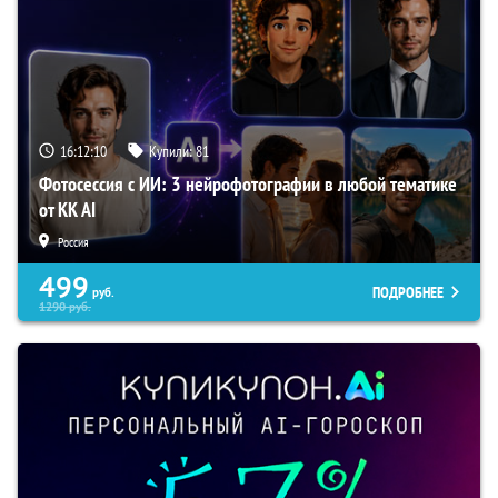
16:12:09
Купили:
81
Фотосессия с ИИ: 3 нейрофотографии в любой тематике
от KK AI
Россия
499
ПОДРОБНЕЕ
руб.
1290
руб.