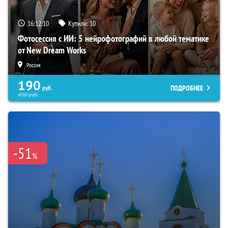
16:12:09
Купили:
10
Фотосессия с ИИ: 5 нейрофотографий в любой тематике
от New Dream Works
Россия
190
ПОДРОБНЕЕ
руб.
490
руб.
-51
%