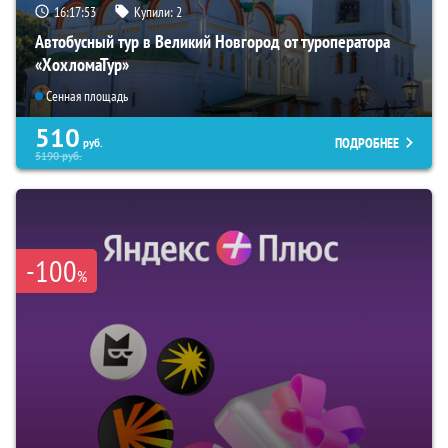
16:17:52
Купили:
2
Автобусный тур в Великий Новгород от туроператора
«ХохломаТур»
Сенная площадь
510
ПОДРОБНЕЕ
руб.
5190
руб.
-100
%