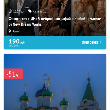
16:17:52
Купили:
10
Фотосессия с ИИ: 5 нейрофотографий в любой тематике
от New Dream Works
Россия
190
ПОДРОБНЕЕ
руб.
490
руб.
-51
%