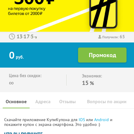
65
:
:
Получили:
0
руб.
Цена без скидки:
Экономия:
∞
15
%
Основное
Адреса
Отзывы
Вопросы по акции
Скачайте приложение КупиКупона для
IOS
или
Android
и
покажите купон с экрана смартфона. Это удобно :)