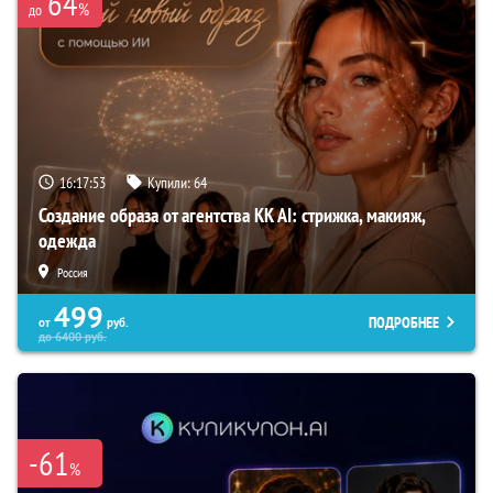
64
%
до
16:17:52
Купили:
64
Создание образа от агентства KK AI: стрижка, макияж,
одежда
Россия
499
ПОДРОБНЕЕ
от
руб.
до
6400
руб.
-61
%