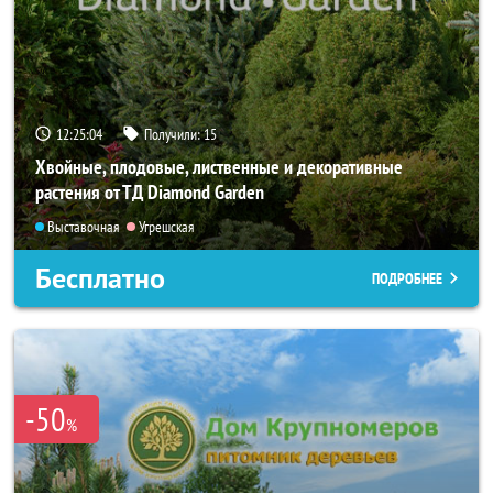
12:25:04
Получили:
15
Хвойные, плодовые, лиственные и декоративные
растения от ТД Diamond Garden
Выставочная
Угрешская
Бесплатно
ПОДРОБНЕЕ
-50
%