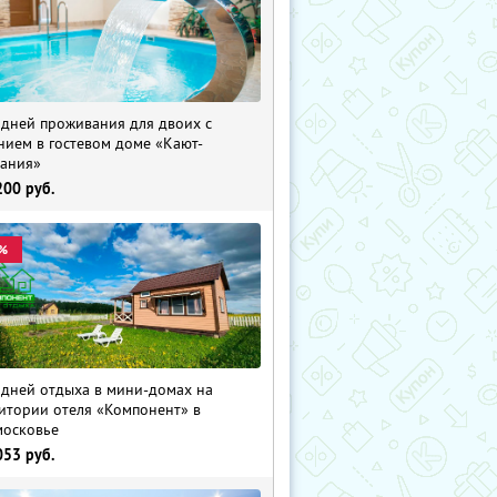
 дней проживания для двоих с
нием в гостевом доме «Кают-
ания»
200
руб.
%
 дней отдыха в мини-домах на
итории отеля «Компонент» в
осковье
053
руб.