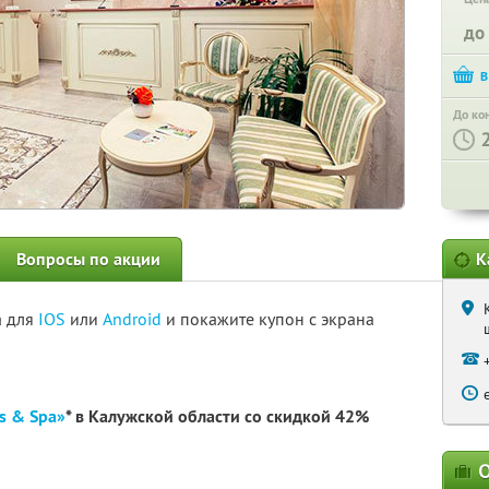
до
До ко
Вопросы по акции
К
а для
IOS
или
Android
и покажите купон с экрана
s & Spa»
* в Калужской области со скидкой 42%
О