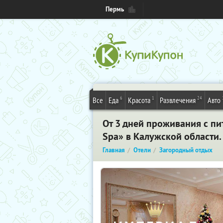
Пермь
6
1
24
Все
Еда
Красота
Развлечения
Авто
От 3 дней проживания с п
Spa» в Калужской области
Главная
Отели
Загородный отдых