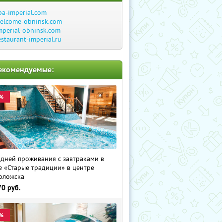
pa-imperial.com
elcome-obninsk.com
mperial-obninsk.com
estaurant-imperial.ru
екомендуемые:
%
 дней проживания с завтраками в
е «Старые традиции» в центре
оложска
70
руб.
%