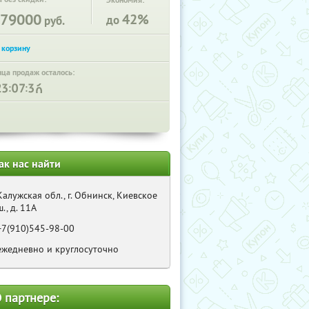
Экономия:
79000
42%
до
руб.
нца продаж осталось:
:
:
ак нас найти
Калужская обл., г. Обнинск, Киевское
ш., д. 11А
+7(910)545-98-00
ежедневно и круглосуточно
 партнере: