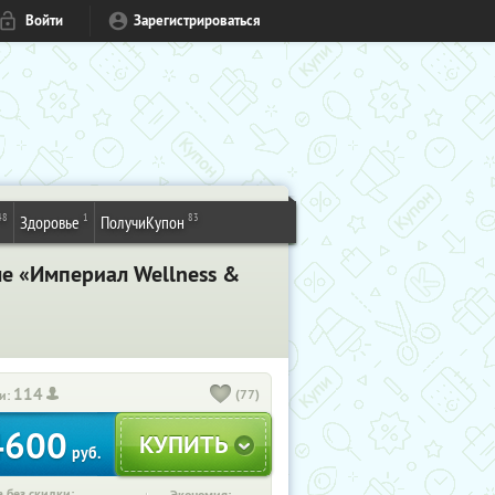
Войти
Зарегистрироваться
48
1
83
Здоровье
ПолучиКупон
ле «Империал Wellness &
114
(77)
и:
4600
руб.
 без скидки: