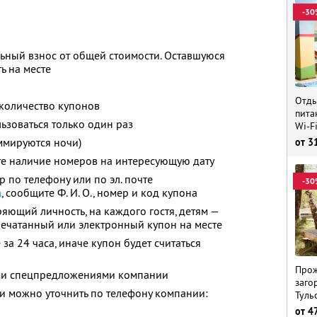
-30
ьный взнос от общей стоимости. Оставшуюся
ь на месте
Отды
количество купонов
пита
зоваться только один раз
Wi-F
ммируются ночи)
от
3
те наличие номеров на интересующую дату
 по телефону или по эл. почте
-30
m
,
сообщите
Ф. И. О.,
номер и код купона
яющий личность, на каждого гостя, детям —
печатанный или электронный купон на месте
за 24 часа, иначе купон будет считаться
Прож
ими спецпредложениями компании
заго
 можно уточнить по телефону компании:
Туль
от
4