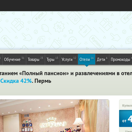
1
31
25
13
12
16
6
Обучение
Товары
Туры
Услуги
Отели
Дети
Промокоды
итанием «Полный пансион» и развлечениями в оте
.
Скидка 42%
. Пермь
Купил
от
Цена