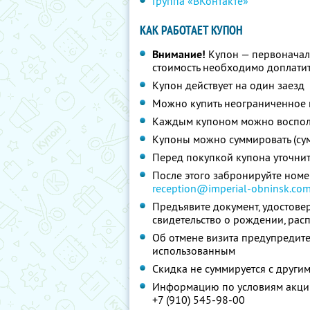
Группа «ВКонтакте»
КАК РАБОТАЕТ КУПОН
Внимание!
Купон — первоначал
стоимость необходимо доплатит
Купон действует на один заезд
Можно купить неограниченное 
Каждым купоном можно восполь
Купоны можно суммировать (су
Перед покупкой купона уточни
После этого забронируйте номер
reception@imperial-obninsk.co
Предъявите документ, удостовер
свидетельство о рождении, рас
Об отмене визита предупредите 
использованным
Скидка не суммируется с друг
Информацию по условиям акции
+7 (910) 545-98-00