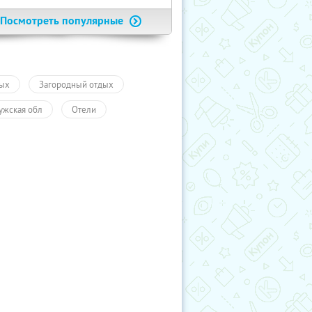
Посмотреть популярные
ых
Загородный отдых
ужская обл
Отели