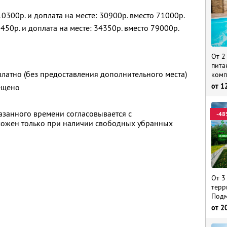
10300р. и доплата на месте: 30900р. вместо 71000р.
450р. и доплата на месте: 34350р. вместо 79000р.
От 2
пита
платно (без предоставления дополнительного места)
комп
от
1
ещено
казанного времени согласовывается с
-48
можен только при наличии свободных убранных
От 3
терр
Подм
от
2