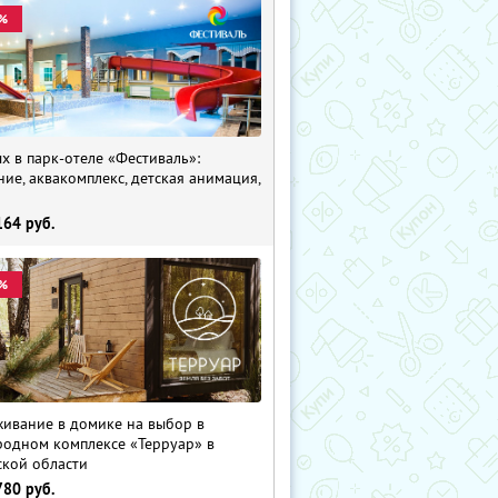
%
х в парк-отеле «Фестиваль»:
ние, аквакомплекс, детская анимация,
i
164
руб.
%
ивание в домике на выбор в
родном комплексе «Терруар» в
ской области
780
руб.