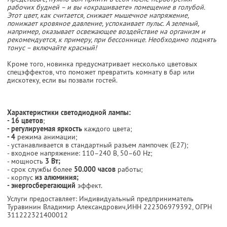
рабочих будней – и вы «окрашиваете» помещение в голубой.
Этот цвет, как считается, снижает мышечное напряжение,
понижает кровяное давление, успокаивает пульс. А зеленый,
например, оказывает освежающее воздействие на организм и
рекомендуется, к примеру, при бессоннице. Необходимо поднять
тонус – включайте красный!
Кроме того, новинка предусматривает несколько цветовых
спецэффектов, что поможет превратить комнату в бар или
дискотеку, если вы позвали гостей.
Характеристики светодиодной лампы:
- 16 цветов
;
- регулируемая яркость
каждого цвета;
- 4
режима анимации;
- устанавливается в стандартный разъем лампочек (E27);
- входное напряжение: 110–240 В, 50–60 Hz;
- мощность
3 Вт;
- срок службы более
50.000 часов
работы;
- корпус
из алюминия;
- энергосберегающий
эффект.
Услуги предоставляет: Индивидуальный предприниматель
Туравинин Владимир Александрович,
ИНН 222306979392
, ОГРН
311222321400012