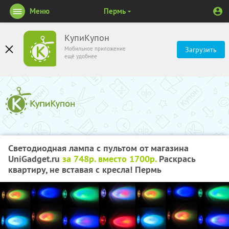
Меню
Пермь
КупиКупон
Мобильное приложение
Загрузить
ещё удобнее
Светодиодная лампа с пультом от магазина
UniGadget.ru
за 748р. вместо 1700р.
Раскрась
квартиру, не вставая с кресла! Пермь