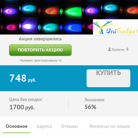
Акция завершилась
4
ПОВТОРИТЬ АКЦИЮ
Купили:
Человек проголосовало: 0
КУПИТЬ
748
руб.
Цена без скидки:
Экономия:
1700
56%
руб.
Основное
Адреса
Отзывы
Вопросы по акции