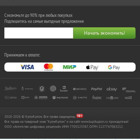
Сэкономьте до 90% при любых покупках
Подпишитесь на самые выгодные предложения
Принимаем к оплате:
2010-2026 © КупиКупон. Все права защищены.
Все права на товарный знак "КупиКупон" и на сайт www.kupikupon.ru принадлежат
OOO «Агентство цифровых решений» ИНН 7705523387, ОГРН 1127747063212