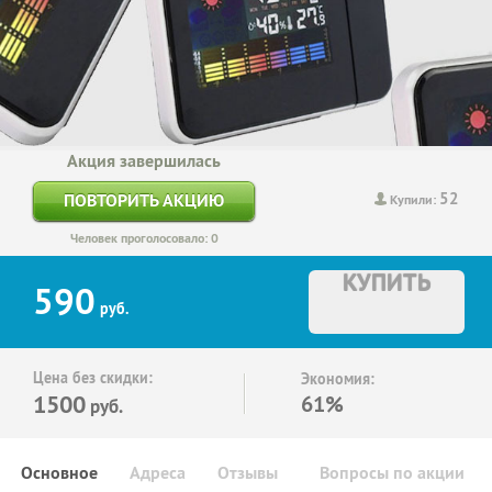
Акция завершилась
52
ПОВТОРИТЬ АКЦИЮ
Купили:
Человек проголосовало: 0
КУПИТЬ
590
руб.
Цена без скидки:
Экономия:
1500
61%
руб.
Основное
Адреса
Отзывы
Вопросы по акции