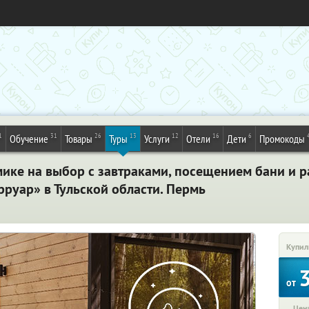
1
31
26
13
12
16
6
Обучение
Товары
Туры
Услуги
Отели
Дети
Промокоды
мике на выбор с завтраками, посещением бани и 
руар» в Тульской области. Пермь
Купил
от
Цена