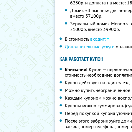
6230р. и доплата на месте: 1
Домик «Шампань» для четверы
вместо 37100р.
Зеркальный домик Mendoza дл
21000р. вместо 39900р.
В стоимость
входит:
Дополнительные услуги
оплачив
КАК РАБОТАЕТ КУПОН
Внимание!
Купон — первоначал
стоимость необходимо доплатит
Купон действует на один заезд
Можно купить неограниченное 
Каждым купоном можно восполь
Купоны можно суммировать (су
Перед покупкой купона уточни
После этого забронируйте доми
заезда, номер телефона, номер 