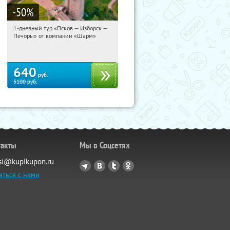
-50
%
1-дневный тур «Псков — Изборск —
07:35:01
Купили:
12
Печоры» от компании «Шарм»
Достоевская
640
руб.
5100
руб.
такты
Мы в Соцсетях
si@kupikupon.ru
аться с нами