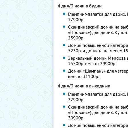
4 дня/3 ночи в будни
Глемпинг-палатка для двоих. 
17900р.
Скандинавский домик на выбо
«Прованс») для двоих. Купон 
23900р.
Домик повышенной категории н
5230р. и доплата на месте: 1
Зеркальный домик Mendoza дл
15700р. вместо 29900р.
Домик «Шампань» для четверы
вместо 31100р.
4 дня/3 ночи в выходные
Глемпинг-палатка для двоих. 
22900р.
Скандинавский домик на выбо
«Прованс») для двоих. Купон 
30900р.
Домик повышенной категории н