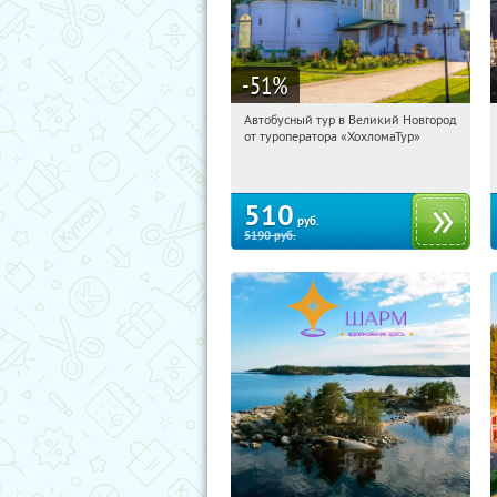
-51
%
Автобусный тур в Великий Новгород
07:35:01
Купили:
2
от туроператора «ХохломаТур»
Сенная площадь
510
руб.
5190
руб.