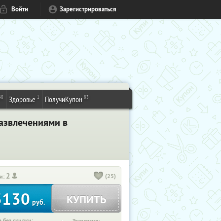
Войти
Зарегистрироваться
48
1
83
Здоровье
ПолучиКупон
развлечениями в
2
(25)
и:
3130
КУПИТЬ
руб.
 без скидки: