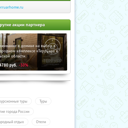
erruarhome.ru
ругие акции партнера
оживание в домике на выбор в
ородном комплексе «Терруар» в
ьской области
4780
руб.
-30%
курсионные туры
Туры
гие города России
ородный отдых
Отели