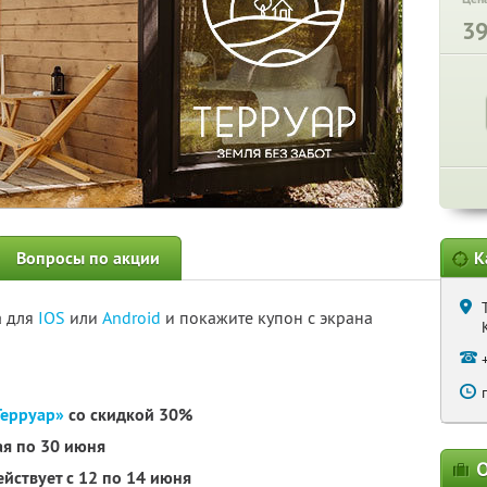
3
Вопросы по акции
К
а для
IOS
или
Android
и покажите купон с экрана
Терруар»
со скидкой 30%
ая по 30 июня
О
йствует с 12 по 14 июня