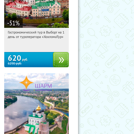
-51
%
Гастрономический тур в Выборг на 1
07:35:01
Купили:
5
день от туроператора «ХохломаТур»
Сенная площадь
620
руб.
6290
руб.