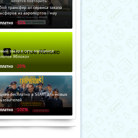
ой трансфер от сервиса заказа
нсферов из аэропортов i'way
сплатно
-10%
вый заказ в сети магазинов
олотое Яблоко»
сплатно
-20%
дней бесплатно в START для новых
льзователей
сплатно
-100%