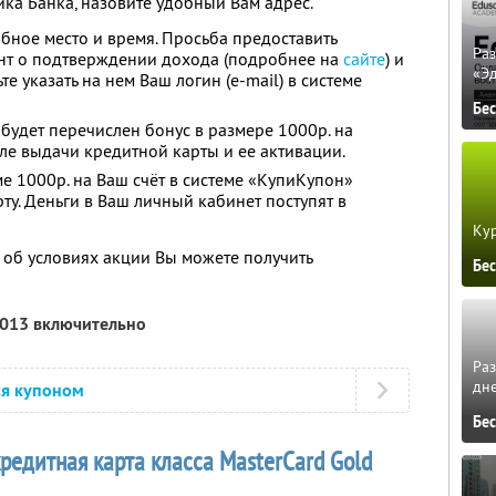
ика Банка, назовите удобный Вам адрес.
обное место и время. Просьба предоставить
Ра
нт о подтверждении дохода (подробнее на
сайте
) и
«Э
е указать на нем Ваш логин (e-mail) в системе
Бе
будет перечислен бонус в размере 1000р. на
ле выдачи кредитной карты и ее активации.
ме 1000р. на Ваш счёт в системе «КупиКупон»
ту. Деньги в Ваш личный кабинет поступят в
Кур
б условиях акции Вы можете получить
Бе
2013 включительно
Ра
дне
ся купоном
Бе
кредитная карта класса MasterCard Gold