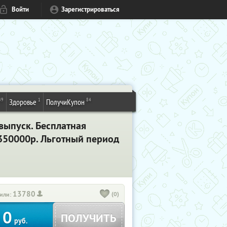
Войти
Зарегистрироваться
49
1
84
Здоровье
ПолучиКупон
выпуск. Бесплатная
350000р. Льготный период
13780
(0)
или:
0
ПОЛУЧИТЬ
руб.