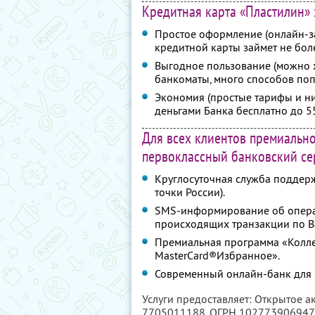
Кредитная карта «Пластилин» 
Простое оформление (онлайн-за
кредитной карты займет не боле
Выгодное пользование (можно х
банкоматы, много способов поп
Экономия (простые тарифы и н
деньгами Банка бесплатно до 55
Для всех клиентов премиальн
первоклассный банковский се
Круглосуточная служба поддер
точки России).
SMS-информирование об операци
происходящих транзакции по В
Премиальная программа «Колле
MasterCard®Избранное».
Современный онлайн-банк для 
Услуги предоставляет: Открытое 
7705011188
, ОГРН 10277390694