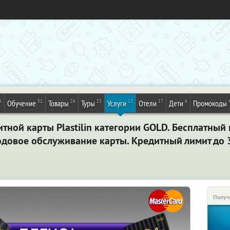
1
31
26
13
12
17
6
Обучение
Товары
Туры
Услуги
Отели
Дети
Промокоды
ной карты Plastilin категории GOLD. Бесплатный 
одовое обслуживание карты. Кредитный лимит до 
Получ