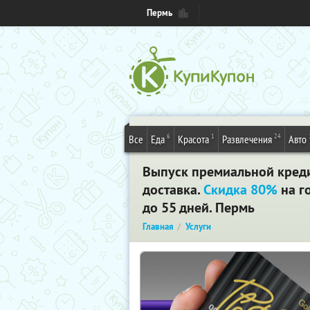
Пермь
6
1
24
Все
Еда
Красота
Развлечения
Авто
Выпуск премиальной кредит
доставка.
Скидка 80%
на г
до 55 дней. Пермь
Главная
Услуги