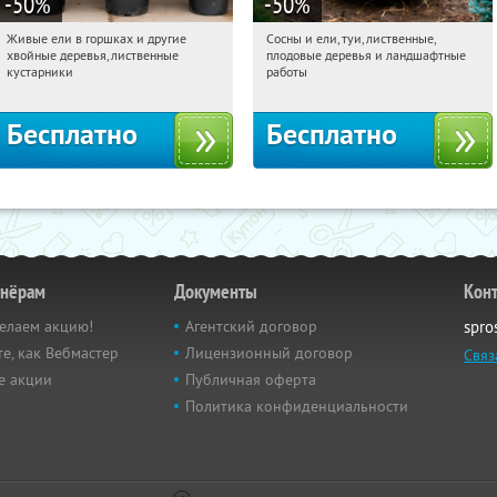
-50
%
-50
%
Живые ели в горшках и другие
Сосны и ели, туи, лиственные,
11:53:33
Получили:
53
11:53:33
Получили:
31
хвойные деревья, лиственные
плодовые деревья и ландшафтные
Московская обл., г. Химки,
Московская обл., г. Химки,
кустарники
работы
территориальное управление
территориальное управление
Кутузовское
Кутузовское
Бесплатно
Бесплатно
тнёрам
Документы
Кон
елаем акцию!
Агентский договор
spro
е, как Вебмастер
Лицензионный договор
Связ
е акции
Публичная оферта
Политика конфиденциальности