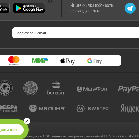
Ищите скидки поблизости,
не выходя из чата:
писаться
 www.kupikupon.ru принадлежат OOO «Агентство цифровых решений» ИНН 7705523387, ОГРН