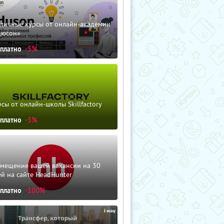
зличные курсы от онлайн-академии
дюсон»
сплатно
-5%
сы от онлайн-школы Skillfactory
сплатно
-5%
змещение вашей вакансии на 30
й на сайте HeadHunter
сплатно
-100%