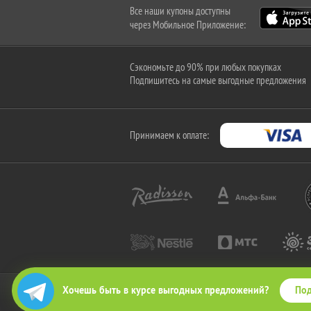
Все наши купоны доступны
через Мобильное Приложение:
Сэкономьте до 90% при любых покупках
Подпишитесь на самые выгодные предложения
Принимаем к оплате:
Под
Хочешь быть в курсе выгодных предложений?
2010-2026 © КупиКупон. Все права защищены.
Все права на товарный знак "КупиКупон" и на сайт