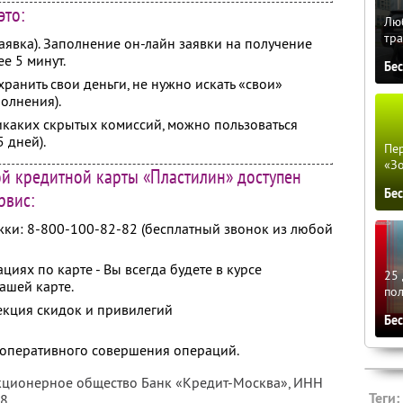
это:
Люб
тра
явка). Заполнение он-лайн заявки на получение
е 5 минут.
Бе
ранить свои деньги, не нужно искать «свои»
олнения).
икаких скрытых комиссий, можно пользоваться
 дней).
Пер
«З
ой кредитной карты «Пластилин» доступен
Бе
рвис:
жки: 8-800-100-82-82 (бесплатный звонок из любой
ях по карте - Вы всегда будете в курсе
25 
ашей карте.
по
кция скидок и привилегий
Бе
оперативного совершения операций.
акционерное общество Банк «Кредит-Москва»,
ИНН
Теги:
78