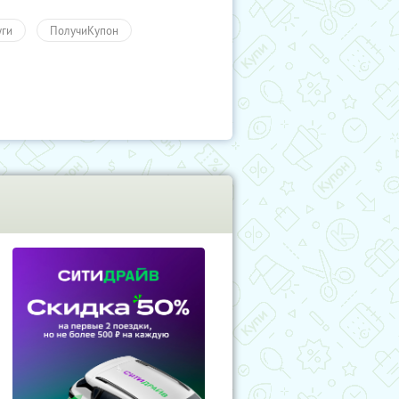
уги
ПолучиКупон