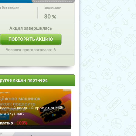
 без скидки:
Экономия:
80
%
Акция завершилась
ПОВТОРИТЬ АКЦИЮ
Человек проголосовало: 6
ругие акции партнера
сплатный вводный урок от онлайн-
олы Skysmart
сплатно
-100%