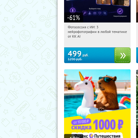
-61
%
Фотосессия с ИИ: 3
11:53:33
Купили:
81
нейрофотографии в любой тематике
Россия
от KK AI
499
руб.
1290
руб.