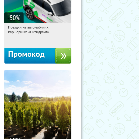
-50
%
Поездки на автомобилях
11:53:33
Получи первым!
каршеринга «Ситидрайв»
Россия
Промокод