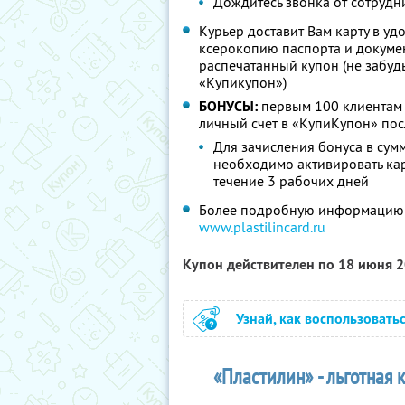
Дождитесь звонка от сотрудн
Курьер доставит Вам карту в уд
ксерокопию паспорта и докуме
распечатанный купон (не забудьт
«Купикупон»)
БОНУСЫ:
первым 100 клиентам 
личный счет в «КупиКупон» пос
Для зачисления бонуса в сум
необходимо активировать кар
течение 3 рабочих дней
Более подробную информацию о
www.plastilincard.ru
Купон действителен по 18 июня 
Узнай, как воспользовать
«Пластилин» - льготная 