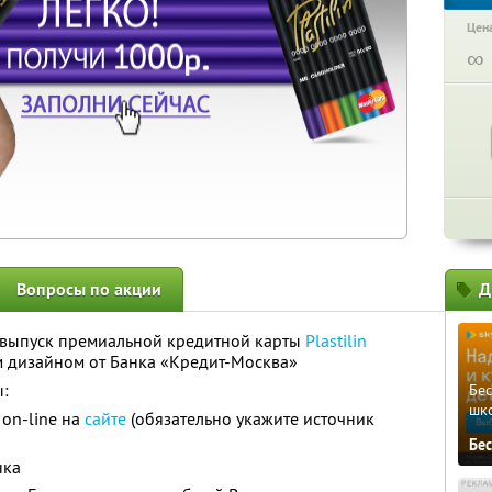
Цена
∞
Вопросы по акции
Д
а выпуск премиальной кредитной карты
Plastilin
м дизайном от Банка «Кредит-Москва»
ы:
Бе
шк
 on-line на
сайте
(обязательно укажите источник
Бе
нка