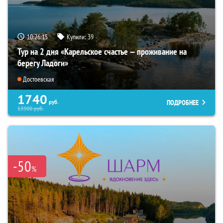
10:26:13
Купили:
39
Тур на 2 дня «Карельское счастье — проживание на
берегу Ладоги»
Достоевская
1740
ПОДРОБНЕЕ
руб.
13900
руб.
-50
%