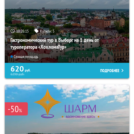
10:26:13
Купили:
5
Гастрономический тур в Выборг на 1 день от
туроператора «ХохломаТур»
Сенная площадь
620
ПОДРОБНЕЕ
руб.
6290
руб.
-50
%