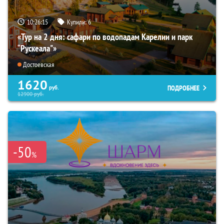
10:26:13
Купили:
6
«Тур на 2 дня: сафари по водопадам Карелии и парк
“Рускеала"»
Достоевская
1620
ПОДРОБНЕЕ
руб.
12900
руб.
-50
%