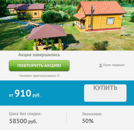
Акция завершилась
ПОВТОРИТЬ АКЦИЮ
Купи первым!
Человек проголосовало: 0
КУПИТЬ
910
от
руб.
Цена без скидки:
Экономия:
58500
50%
руб.