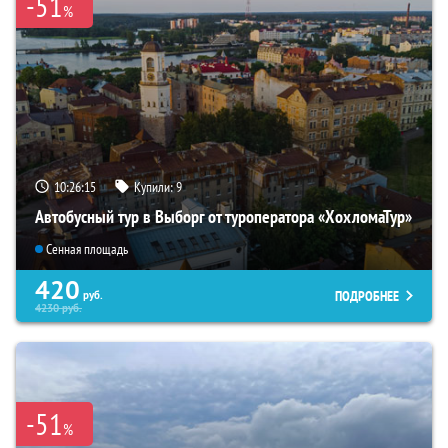
-51
%
10:26:13
Купили:
9
Автобусный тур в Выборг от туроператора «ХохломаТур»
Сенная площадь
420
ПОДРОБНЕЕ
руб.
4230
руб.
-51
%