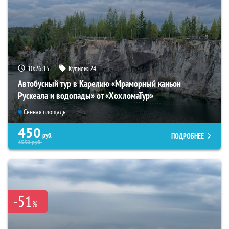
10:26:13
Купили:
24
Автобусный тур в Карелию «Мраморный каньон
Рускеала и водопады» от «ХохломаТур»
Сенная площадь
450
ПОДРОБНЕЕ
руб.
4550
руб.
-51
%