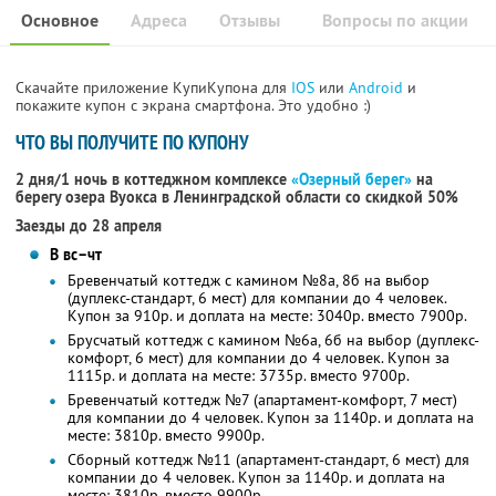
Основное
Адреса
Отзывы
Вопросы по акции
Скачайте приложение КупиКупона для
IOS
или
Android
и
покажите купон с экрана смартфона. Это удобно :)
ЧТО ВЫ ПОЛУЧИТЕ ПО КУПОНУ
2 дня/1 ночь в коттеджном комплексе
«Озерный берег»
на
берегу озера Вуокса в Ленинградской области
со скидкой 50%
Заезды до 28 апреля
В вс–чт
Бревенчатый коттедж с камином №8а, 8б на выбор
(дуплекс-стандарт, 6 мест) для компании до 4 человек.
Купон за 910р. и доплата на месте: 3040р. вместо 7900р.
Брусчатый коттедж с камином №6а, 6б на выбор (дуплекс-
комфорт, 6 мест) для компании до 4 человек. Купон за
1115р. и доплата на месте: 3735р. вместо 9700р.
Бревенчатый коттедж №7 (апартамент-комфорт, 7 мест)
для компании до 4 человек. Купон за 1140р. и доплата на
месте: 3810р. вместо 9900р.
Сборный коттедж №11 (апартамент-стандарт, 6 мест) для
компании до 4 человек. Купон за 1140р. и доплата на
месте: 3810р. вместо 9900р.