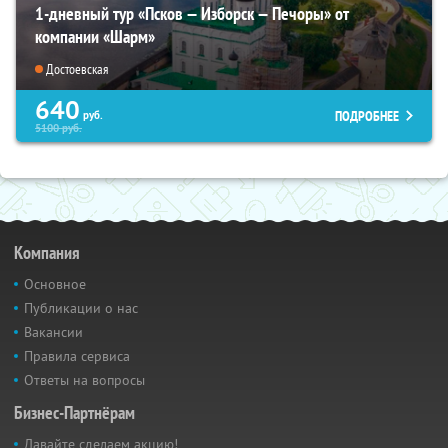
1-дневный тур «Псков — Изборск — Печоры» от
компании «Шарм»
Достоевская
640
ПОДРОБНЕЕ
руб.
5100
руб.
Компания
Основное
Публикации о нас
Вакансии
Правила сервиса
Ответы на вопросы
Бизнес-Партнёрам
Давайте сделаем акцию!