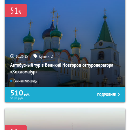
-51
%
10:26:13
Купили:
2
Автобусный тур в Великий Новгород от туроператора
«ХохломаТур»
Сенная площадь
510
ПОДРОБНЕЕ
руб.
5190
руб.