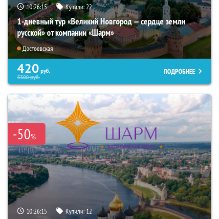
10:26:13
Купили:
22
1-дневный тур «Великий Новгород — сердце земли
русской» от компании «Шарм»
Достоевская
420
ПОДРОБНЕЕ
руб.
3300
руб.
-50
%
10:26:13
Купили:
12