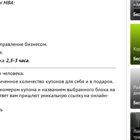
i MBA:
«Э
Бе
управление бизнесом.
Кур
е.
Бе
ока
2,5-3 часа.
 человека.
ченное количество купонов для себя и в подарок.
Ра
 номером купона и названием выбранного блока на
дне
ответ вам пришлют уникальную ссылку на онлайн-
Бе
ь
Люб
тра