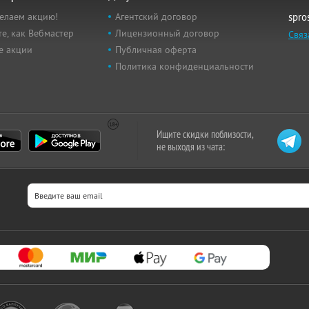
елаем акцию!
Агентский договор
spro
е, как Вебмастер
Лицензионный договор
Связ
е акции
Публичная оферта
Политика конфиденциальности
Ищите скидки поблизости,
не выходя из чата: