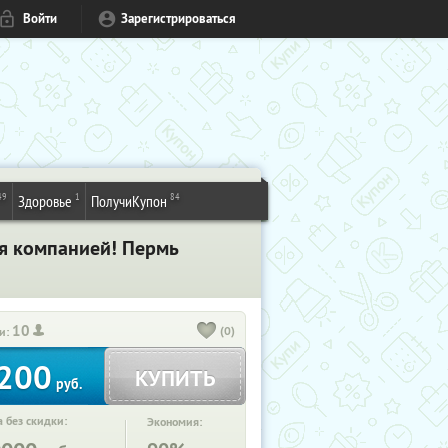
Войти
Зарегистрироваться
49
1
84
Здоровье
ПолучиКупон
я компанией! Пермь
10
(0)
и:
200
КУПИТЬ
руб.
 без скидки:
Экономия: