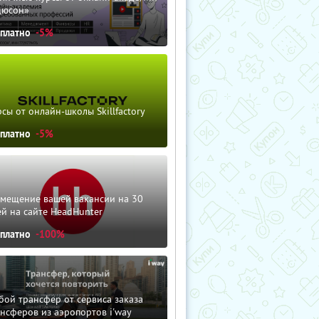
дюсон»
сплатно
-5%
сы от онлайн-школы Skillfactory
сплатно
-5%
змещение вашей вакансии на 30
й на сайте HeadHunter
сплатно
-100%
ой трансфер от сервиса заказа
нсферов из аэропортов i'way