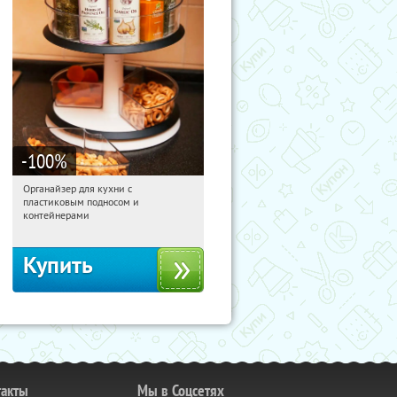
-100
%
Органайзер для кухни с
11:55:44
Получили:
312
пластиковым подносом и
Россия
контейнерами
Купить
такты
Мы в Соцсетях