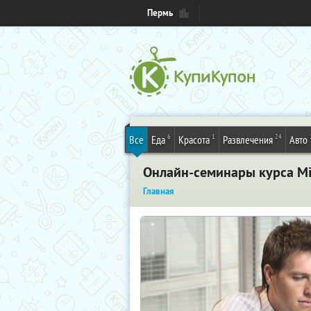
Пермь
6
1
24
Все
Еда
Красота
Развлечения
Авто
Онлайн-семинары курса Mi
Главная