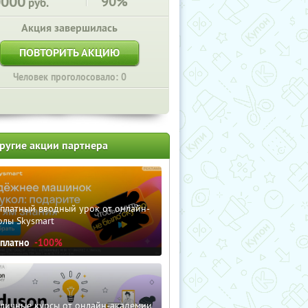
0000
90%
руб.
Акция завершилась
ПОВТОРИТЬ АКЦИЮ
Человек проголосовало: 0
ругие акции партнера
сплатный вводный урок от онлайн-
олы Skysmart
сплатно
-100%
зличные курсы от онлайн-академии