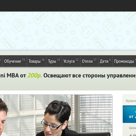
1
31
26
13
12
17
6
Обучение
Товары
Туры
Услуги
Отели
Дети
Промокоды
ni MBA от
200р.
Освещают все стороны управлени
Купил
от
Цена