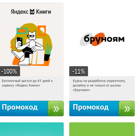
-100
%
-11
%
Бесплатный доступ до 45 дней к
Курсы по разработке, маркетингу,
11:55:44
Получи первым!
11:55:44
Получи первым!
сервису «Яндекс Книги»
дизайну и не только от школы
Россия
Россия
«Бруноям»
Промокод
Промокод