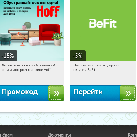
-15
%
-5
%
Любые товары во всей розничной
Питание от сервиса здорового
11:55:44
Получили:
83
11:55:44
Получи первым!
сети и интернет-магазине Hoff
питания BeFit
Москва, 1-й Волоколамский проезд,
Россия
10с1
Промокод
Перейти
тнёрам
Документы
Кон