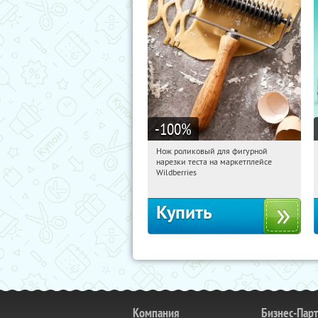
-100
%
Нож роликовый для фигурной
11:55:44
Получили:
266
нарезки теста на маркетплейсе
Россия
Wildberries
Купить
Компания
Бизнес-Пар