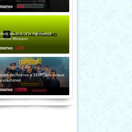
сплатно
-10%
вый заказ в сети магазинов
олотое Яблоко»
сплатно
-20%
дней бесплатно в START для новых
льзователей
сплатно
-100%