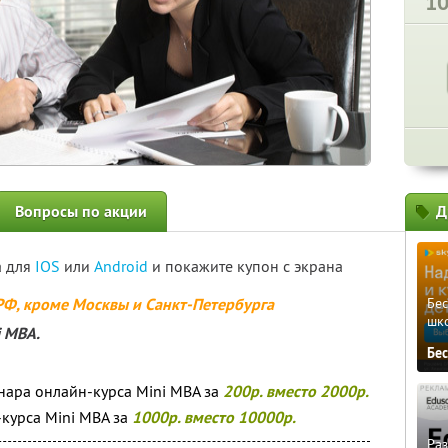
1
Вопросы по акции
Д
а для
IOS
или
Android
и покажите купон с экрана
 РФ, кроме Москвы и Санкт-Петербурга
Бе
шк
i MBA.
Бе
нара онлайн-курса Mini MBA за
200р. вместо 2000р.
курса Mini MBA за
1000р. вместо 10000р.
Ра