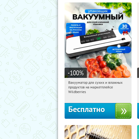
-100
%
Вакууматор для сухих и влажных
11:55:44
Получили:
186
продуктов на маркетплейсе
Россия
Wildberries
Бесплатно