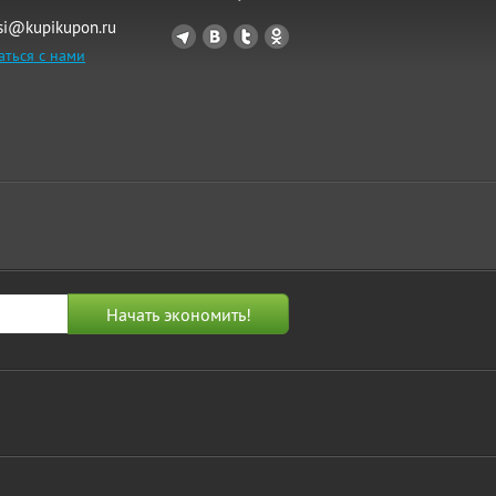
si@kupikupon.ru
аться с нами