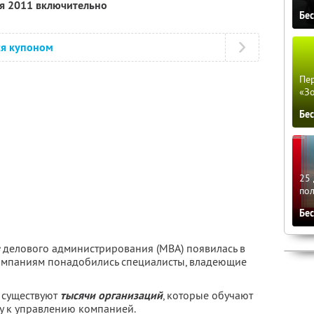
ря 2011 включительно
Бе
ся купоном
Пер
«З
Бе
25 
по
Бе
делового администрирования (MBA) появилась в
компаниям понадобились специалисты, владеющие
 существуют
тысячи организаций
, которые обучают
у к управлению компанией.